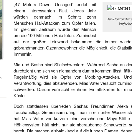
„47 Meters Down: Uncaged“ endet mit
einem interessanten Fakt. Jedes Jahr
würden demnach im Schnitt zehn
Hai-Horror der e
Menschen Hai-Attacken zum Opfer fallen.
logische
Im gleichen Zeitraum würde der Mensch
um die 100 Millionen Haie töten. Zumindest
auf der großen Leinwand bekommen die immer wieder 
gebrandmarkten Ozeanbewohner die Möglichkeit, die Statistik
Immerhin.
Mia und Sasha sind Stiefschwestern. Während Sasha an der ö
durchzieht und sich von niemandem dumm kommen lässt, fällt
Regelmäßig wird sie Opfer von Mobbing-Attacken. Und
n
Verantwortung, dies abzuwenden. Mias Vater versucht zuminde
schweißen. Darum vermacht er ihnen Eintrittskarten für ein
Küste.
Doch stattdessen überreden Sashas Freundinnen Alexa 
Tauchausflug. Gemeinsam dringt man in ein unter Wasser s
hat Mias Vater vor kurzem eine verschollene Maya-Stätte 
Höhlensystem hält nicht nur atemberaubende Schauwerte, s
bereit. Die machen alsbald Jagd auf die jungen Damen, dene