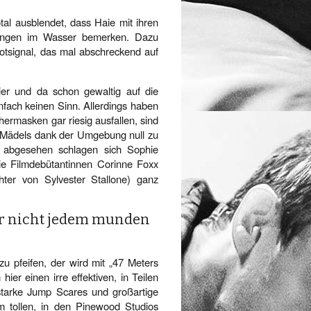
l ausblendet, dass Haie mit ihren
rungen im Wasser bemerken. Dazu
otsignal, das mal abschreckend auf
ier und da schon gewaltig auf die
nfach keinen Sinn. Allerdings haben
hermasken gar riesig ausfallen, sind
 Mädels dank der Umgebung null zu
 abgesehen schlagen sich Sophie
ie Filmdebütantinnen Corinne Foxx
ter von Sylvester Stallone) ganz
der nicht jedem munden
zu pfeifen, der wird mit „47 Meters
er einen irre effektiven, in Teilen
starke Jump Scares und großartige
m tollen, in den Pinewood Studios