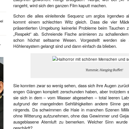
rangeht, wird sich den ganzen Film kaputt machen.
Schon die alles einleitende Sequenz um arglos irgendwo a
ei
kommt einem schlechten Witz gleich. Dass die vier Mäd
präsentierten Umgebung keinerlei Probleme beim Tauchen zu
„Respekt“ ab. Schreiende Fische animieren zu schallendem
schon höchst seltsame Wesen. Vorgestellt werden sie 
-
Höhlensystem gelangt sind und dann einfach da blieben.
Yummie, Hanging Buffet!
Sie konnten zwar so wenig sehen, dass sich ihre Augen zurück
engen Gängen komplett zerschunden haben, aber trotzdem s
sie sich in dem – vom Wasser abgesehen – total leeren Lab
aufgrund der mangelnden Sehfähigkeiten andere Sinne ge
nirgends. Da schwimmen die Haie in manchen Szenen Milli
ohne Witterung aufzunehmen, ohne das Gewimmer und Gej
ausgeblasene Atemluft zu bemerken. Welcher Sinn wurde 
geschärft?