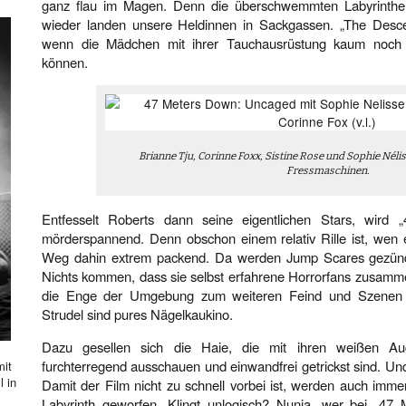
ganz flau im Magen. Denn die überschwemmten Labyrinthe
wieder landen unsere Heldinnen in Sackgassen. „The Desce
wenn die Mädchen mit ihrer Tauchausrüstung kaum noch
können.
Brianne Tju, Corinne Foxx, Sistine Rose und Sophie Nélis
Fressmaschinen.
Entfesselt Roberts dann seine eigentlichen Stars, wird
mörderspannend. Denn obschon einem relativ Rille ist, wen e
Weg dahin extrem packend. Da werden Jump Scares gezünd
Nichts kommen, dass sie selbst erfahrene Horrorfans zusamm
die Enge der Umgebung zum weiteren Feind und Szenen w
Strudel sind pures Nägelkaukino.
Dazu gesellen sich die Haie, die mit ihren weißen Au
furchterregend ausschauen und einwandfrei getrickst sind. Un
mit
l in
Damit der Film nicht zu schnell vorbei ist, werden auch im
Labyrinth geworfen. Klingt unlogisch? Nunja, wer bei „47