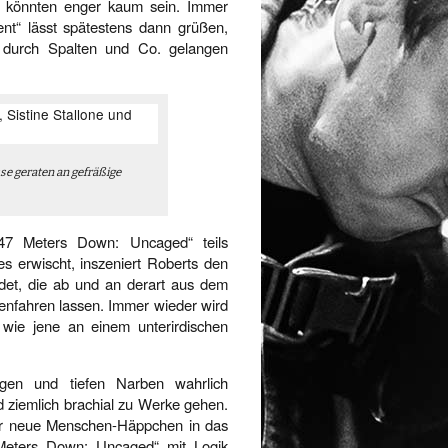
 könnten enger kaum sein. Immer
nt“ lässt spätestens dann grüßen,
 durch Spalten und Co. gelangen
se geraten an gefräßige
 „47 Meters Down: Uncaged“ teils
s erwischt, inszeniert Roberts den
et, die ab und an derart aus dem
enfahren lassen. Immer wieder wird
ie jene an einem unterirdischen
gen und tiefen Narben wahrlich
d ziemlich brachial zu Werke gehen.
mer neue Menschen-Häppchen in das
 Meters Down: Uncaged“ mit Logik