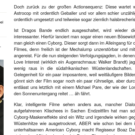
Doch zurück zu der großen Actionsequenz: Diese wartet wi
Astrocop mit ordentlich Geballer und vor allem schier unzähl
ordentlich umgesetzt und teilweise sogar ziemlich halsbrecheris
ei
Ist Dragos Bande endlich ausgeschaltet, wird wieder 
interessanter. Hierfür lanciert man sogar einen neuen Bösewi
man gleich einen Cyborg. Dieser sorgt dann im Alleingang für d
-
Filmes, denn freilich ist der Mechalump unzerstörbar und m
angereist. Für die nun steigenden Verfolgungsjagden, in den
Love Interest (wirklich ein Augenschmaus: Walker Brandt) ja
wenig raus in die südafrikanischen Wüstenlandschaften.
Gelegenheit für ein paar imposantere, weil weitläufigere Bilder
gönnt sich der Film sogar noch ein paar rührselige, aber du
entlässt uns letztlich mit einem Michael Pare, der wie der 
den Sonnenuntergang reitet … äh fährt.
Klar, intelligente Filme sehen anders aus, mancher Dialog
aufgefahrenen Klischees in Sachen Endzeitfilm hat man sc
Cyborg-Maskeneffekte sind ein Witz und irgendwie wirken ge
Wüstenhitze wie ausgetrocknet, ABER wie schon bei dem 
unterhaltsamen American Cyborg macht Regisseur Boaz Da