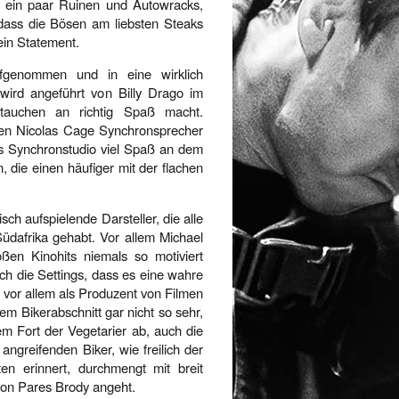
a ein paar Ruinen und Autowracks,
, dass die Bösen am liebsten Steaks
ein Statement.
fgenommen und in eine wirklich
wird angeführt von Billy Drago im
uftauchen an richtig Spaß macht.
nden Nicolas Cage Synchronsprecher
das Synchronstudio viel Spaß an dem
, die einen häufiger mit der flachen
ch aufspielende Darsteller, die alle
Südafrika gehabt. Vor allem Michael
en Kinohits niemals so motiviert
ch die Settings, dass es eine wahre
 vor allem als Produzent von Filmen
m Bikerabschnitt gar nicht so sehr,
em Fort der Vegetarier ab, auch die
angreifenden Biker, wie freilich der
en erinnert, durchmengt mit breit
von Pares Brody angeht.