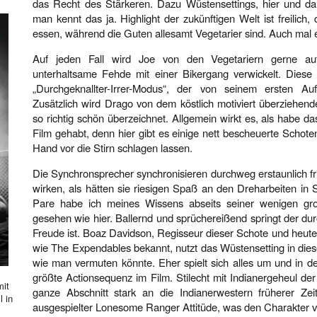
das Recht des Stärkeren. Dazu Wüstensettings, hier und d
man kennt das ja. Highlight der zukünftigen Welt ist freilich
essen, während die Guten allesamt Vegetarier sind. Auch mal 
Auf jeden Fall wird Joe von den Vegetariern gerne au
unterhaltsame Fehde mit einer Bikergang verwickelt. Diese 
„Durchgeknallter-Irrer-Modus“, der von seinem ersten A
Zusätzlich wird Drago von dem köstlich motiviert überziehe
so richtig schön überzeichnet. Allgemein wirkt es, als habe 
Film gehabt, denn hier gibt es einige nett bescheuerte Schoten
Hand vor die Stirn schlagen lassen.
Die Synchronsprecher synchronisieren durchweg erstaunlich fris
wirken, als hätten sie riesigen Spaß an den Dreharbeiten in 
Pare habe ich meines Wissens abseits seiner wenigen groß
gesehen wie hier. Ballernd und sprüchereißend springt der dur
Freude ist. Boaz Davidson, Regisseur dieser Schote und heute
wie The Expendables bekannt, nutzt das Wüstensetting in diese
wie man vermuten könnte. Eher spielt sich alles um und in d
größte Actionsequenz im Film. Stilecht mit Indianergeheul der 
mit
ganze Abschnitt stark an die Indianerwestern früherer Zeit
l in
ausgespielter Lonesome Ranger Attitüde, was den Charakter 