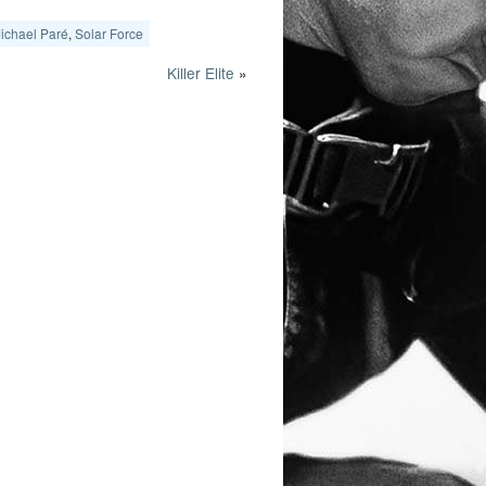
ichael Paré
,
Solar Force
Killer Elite
»