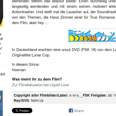
stehenden Mitteln das absolut Beste: Einen durchweg unter
langweilig werdenden und mit einem extrem motiviert wirk
Actiontrasher. Und stellt mal die Lauscher auf, der Soundtrack
von den Themen, die Hans Zimmer einst für True Romance e
dem Film, aber hey …
l-
ff
t
e“.
In Deutschland erschien eine uncut DVD (FSK 18) von dem La
s
Originaltitel Lunar Cop.
In diesem Sinne:
freeman
can
Was meint ihr zu dem Film?
Zur Filmdiskussion bei Liquid-Love
e-m-s__
ab 1
Copyright aller Filmbilder/Label:
FSK Freigabe:
: Nein/Ja
Ray/DVD
Share