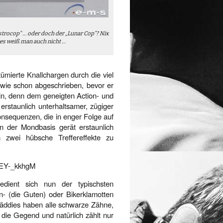
Astrocop“ … oder doch der „Lunar Cop“? Nix
es weiß man auch nicht …
mierte Knallchargen durch die viel
ie schon abgeschrieben, bevor er
ein, denn dem geneigten Action- und
erstaunlich unterhaltsamer, zügiger
onsequenzen, die in enger Folge auf
n der Mondbasis gerät erstaunlich
 zwei hübsche Treffereffekte zu
5EY-_kkhgM
ient sich nun der typischsten
rn- (die Guten) oder Bikerklamotten
Bäddies haben alle schwarze Zähne,
 die Gegend und natürlich zählt nur