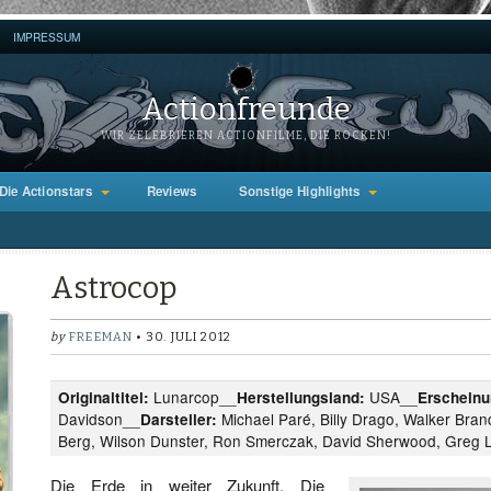
IMPRESSUM
Actionfreunde
WIR ZELEBRIEREN ACTIONFILME, DIE ROCKEN!
Die Actionstars
Reviews
Sonstige Highlights
Astrocop
by
FREEMAN
• 30. JULI 2012
Lunarcop__
USA__
Originaltitel:
Herstellungsland:
Erscheinu
Davidson__
Michael Paré, Billy Drago, Walker Bran
Darsteller:
Berg, Wilson Dunster, Ron Smerczak, David Sherwood, Greg L
Die Erde in weiter Zukunft. Die