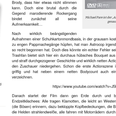
Brody, dass hier etwas nicht stimmen
kann. Doch eine brutal durch die
Gegend marodierende Rockergang
Michael Pare ist der „
bindet zunächst all seine
genau
Aufmerksamkeit…
Nach wirklich beängstigenden
Aufnahmen einer Schuhkartonmondbasis, in der grausam kostü
zu engen Pappmachegänge hüpfen, hat man Astrocop irgendw
so recht begonnen hat. Doch dies könnte ein echter Fehler s
Trashfan bietet sich hier ein durchaus hübsches Bouquet aus 
und straff durchgezogener Geschichte und wirklich netten Acti
den Zuschauer niedergehen. Schon die erste Actionszene i
griffig und hat neben einem netten Bodycount auch ein
verzeichnen.
d
httpv://www.youtube.com/watch?v=J
Danach startet der Film dann gen Erde durch und bed
Endzeitklischees: Alle tragen Klamotten, die leicht an Weste
(die Bösen) erinnern, dazu bekloppte Kopfbedeckungen, die 
die Helden strahlendweiße, alle fahren mit Motorrädern durch