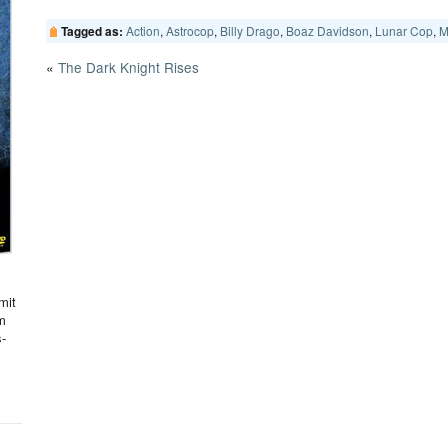
Action
,
Astrocop
,
Billy Drago
,
Boaz Davidson
,
Lunar Cop
,
M
Tagged as:
«
The Dark Knight Rises
mit
hm
s-