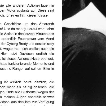
e alle anderen Actioneinlagen in
igen Motorradstunts auf. Diese sind
ch, für einen Film dieser Klasse.
die Geschichte um das Amaranth
cht! Und da man gut drauf war, nahm
ie Action in den letzten Minuten des
it ordentlich Feuerpower vom Mond
en der Cyborg Brody und dessen sexy
gt, wagte man sich endlich auch ein
 Hier nutzt Davidson endlich die
. Ist dieses Actionstakkato beendet,
rchaus funktionierende Momente und
Lonesome Ranger auf seinem Bike in
 ist wirklich brutal dämlich, die
hon mehr als häufig gesehen, die
gen Ende alle Blutbeutel wegen der
in meinen Augen ebenfalls schwer
vidson aus den ihm zur Verfügung