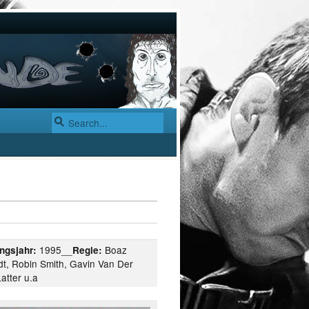
1995__
Boaz
ngsjahr:
Regie:
dt, Robin Smith, Gavin Van Der
atter u.a