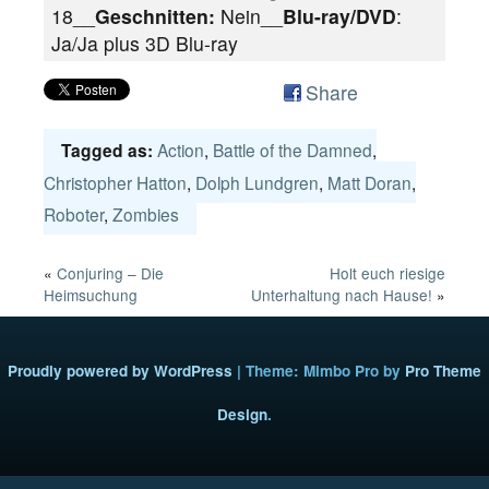
18__
Geschnitten:
Nein__
Blu-ray/DVD
:
Ja/Ja plus 3D Blu-ray
Share
Action
,
Battle of the Damned
,
Tagged as:
Christopher Hatton
,
Dolph Lundgren
,
Matt Doran
,
Roboter
,
Zombies
«
Conjuring – Die
Holt euch riesige
Heimsuchung
Unterhaltung nach Hause!
»
Proudly powered by WordPress
|
Theme: Mimbo Pro by
Pro Theme
Design
.