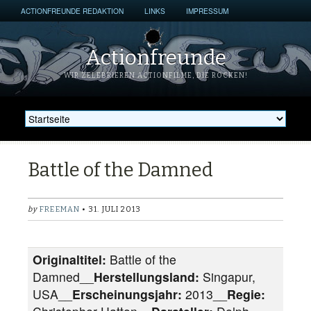
ACTIONFREUNDE REDAKTION
LINKS
IMPRESSUM
Actionfreunde
WIR ZELEBRIEREN ACTIONFILME, DIE ROCKEN!
Battle of the Damned
by
FREEMAN
• 31. JULI 2013
Originaltitel:
Battle of the
Damned__
Herstellungsland:
Singapur,
USA__
Erscheinungsjahr:
2013__
Regie: