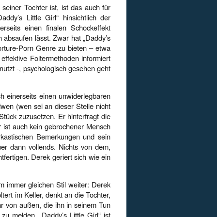
einer Tochter ist, ist das auch für
dy’s Little Girl“ hinsichtlich der
erseits einen finalen Schockeffekt
ch absaufen lässt. Zwar hat „Daddy’s
Torture-Porn Genre zu bieten – etwa
effektive Foltermethoden informiert
nutzt -, psychologisch gesehen geht
h einerseits einen unwiderlegbaren
dwen (wen sei an dieser Stelle nicht
tück zuzusetzen. Er hinterfragt die
 er ist auch kein gebrochener Mensch
arkastischen Bemerkungen und sein
er dann vollends. Nichts von dem,
fertigen. Derek geriert sich wie ein
im immer gleichen Stil weiter: Derek
ltert im Keller, denkt an die Tochter,
ahr von außen, die ihn in seinem Tun
u melden. „Daddy’s Little Girl“ ist