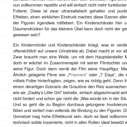
nun vollkommen repetitiv und will einfach nicht mehr funktioni
Folterei. Diese ist zwar ultrarealistisch gehalten und pun
Effekten, einen wirklichen Eindruck machen diese Szenen aller
der Figuren irgendwie mitfiebert. Ein Kinderschänder hier 
Daumendrücken für das kleinere Übel kann doch nicht der g
gewesen sein?
Ein Kindermörder und Kinderschänder kriegt, was er verdient
offensichtlich auf unsere Urinstinkte ab. Dabei macht er vor al
Zwar braucht man eine Weile, um mit dem Hauptdarsteller
doch er wächst im Zusammenspiel mit seiner Filmtochter un
seine Figur. Doch dann verrät der Film seine Hauptfigur. Mac
Ähnlich gelagerte Filme wie „
Prisoners
“ oder „7 Days“, die e
mittels Folter hinterfragten, zeigen, wie es richtig geht. Denn
einem derartigen Szenario die Grautöne den Reiz ausmachen
wie sie „Daddy’s Little Girl“ betreibt, einfach abgeschmackt wi
nicht fordert und schon gar nicht die „Was würde ich in der Si
Und so geht die zu Beginn durchaus gelungene Involvier
flöten und verliert man vollends die Bindung zu den Figuren. D
Gemetzel mag hohe Effektkunst sein, doch es lässt vollkomme
technisch solide inszenierte, nicht in allen Rollen ideal besetz