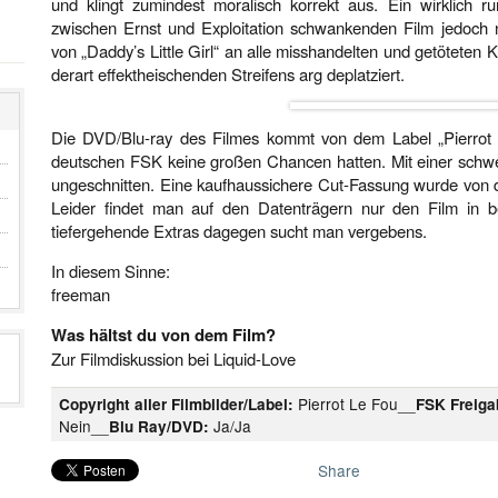
und klingt zumindest moralisch korrekt aus. Ein wirklich 
zwischen Ernst und Exploitation schwankenden Film jedoch 
von „Daddy’s Little Girl“ an alle misshandelten und getöteten 
derart effektheischenden Streifens arg deplatziert.
Die DVD/Blu-ray des Filmes kommt von dem Label „Pierrot 
deutschen FSK keine großen Chancen hatten. Mit einer schwe
ungeschnitten. Eine kaufhaussichere Cut-Fassung wurde von d
Leider findet man auf den Datenträgern nur den Film in be
tiefergehende Extras dagegen sucht man vergebens.
In diesem Sinne:
freeman
Was hältst du von dem Film?
Zur Filmdiskussion bei Liquid-Love
Pierrot Le Fou__
Copyright aller Filmbilder/Label:
FSK Freiga
Nein__
Ja/Ja
Blu Ray/DVD:
Share