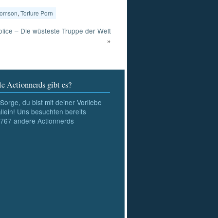
homson
,
Torture Porn
lice – Die wüsteste Truppe der Welt
»
e Actionnerds gibt es?
Sorge, du bist mit deiner Vorliebe
allein! Uns besuchten bereits
767
andere Actionnerds