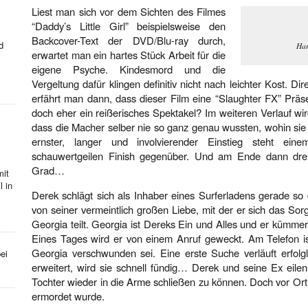
Liest man sich vor dem Sichten des Filmes
“Daddy’s Little Girl” beispielsweise den
Backcover-Text der DVD/Blu-ray durch,
d
Har
erwartet man ein hartes Stück Arbeit für die
eigene Psyche. Kindesmord und die
Vergeltung dafür klingen definitiv nicht nach leichter Kost. D
erfährt man dann, dass dieser Film eine “Slaughter FX” Präsen
doch eher ein reißerisches Spektakel? Im weiteren Verlauf wi
dass die Macher selber nie so ganz genau wussten, wohin sie e
ernster, langer und involvierender Einstieg steht ei
schauwertgeilen Finish gegenüber. Und am Ende dann dre
Grad…
mit
l in
Derek schlägt sich als Inhaber eines Surferladens gerade so 
von seiner vermeintlich großen Liebe, mit der er sich das So
Georgia teilt. Georgia ist Dereks Ein und Alles und er kümmer
Eines Tages wird er von einem Anruf geweckt. Am Telefon is
Georgia verschwunden sei. Eine erste Suche verläuft erfolgl
ei
erweitert, wird sie schnell fündig… Derek und seine Ex eilen
Tochter wieder in die Arme schließen zu können. Doch vor Or
ermordet wurde.