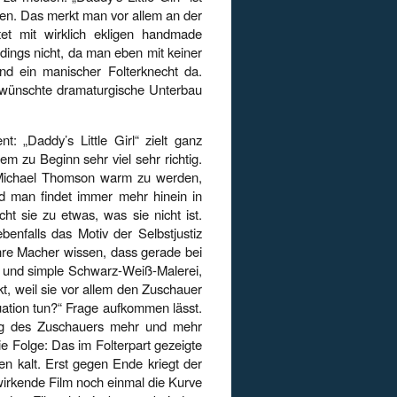
eren. Das merkt man vor allem an der
ktet mit wirklich ekligen handmade
dings nicht, da man eben mit keiner
und ein manischer Folterknecht da.
ewünschte dramaturgische Unterbau
: „Daddy’s Little Girl“ zielt ganz
lem zu Beginn sehr viel sehr richtig.
 Michael Thomson warm zu werden,
d man findet immer mehr hinein in
ht sie zu etwas, was sie nicht ist.
benfalls das Motiv der Selbstjustiz
 ihre Macher wissen, dass gerade bei
 und simple Schwarz-Weiß-Malerei,
rkt, weil sie vor allem den Zuschauer
tuation tun?“ Frage aufkommen lässt.
ung des Zuschauers mehr und mehr
ie Folge: Das im Folterpart gezeigte
n kalt. Erst gegen Ende kriegt der
t wirkende Film noch einmal die Kurve