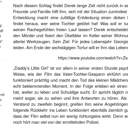
s-
Nach diesem Schlag findet Derek lange Zeit nicht zurück in s
Freunde und Familie hilft ihm, sich mit der Situation zumindes
Entwicklung macht eine zufällige Entdeckung einen dicken
findet heraus, wer seine Tochter getötet hat! Was soll er t
l-
seinen Rachegefühlen freien Lauf lassen? Derek entscheidet 
ff
den Mörder und fixiert den Übeltäter im Keller seiner Wohnun
t
e“.
allerlei Werkzeugen. Sein Ziel: Für jedes Lebensjahr Georgi
s
leiden. Am Ende der sechstägigen Tortur will er ihm das Lebe
httpv://www.youtube.com/watch?v=Z
„Daddy’s Little Girl“ ist vor allem in seiner ersten Stunde psy
Weise, wie der Film das Vater-Tochter-Gespann einführt und 
funktioniert prächtig und macht den Tod des kleinen Mädche
echt beklemmenden Moment. In der Folge erleben wir eine
hat, weiter zu leben und Schuldige sucht. Er spricht täglich 
mit
meint sogar, sie zu sehen und ihre Antworten zu hören. Als
hm
Verstand zu zweifeln beginnt, greifen ihm seine Angehörige
s-
folgende Rückkehr ins Leben funktioniert ebenfalls ziemlich gu
dass der Film selbst nun ein wenig richtungslos wirkt. Denn
noch hört man viel von der ermittelnden Polizei.