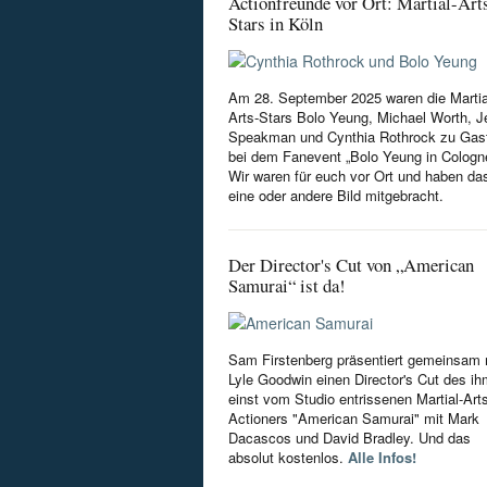
Actionfreunde vor Ort: Martial-Art
Stars in Köln
Am 28. September 2025 waren die Martia
Arts-Stars Bolo Yeung, Michael Worth, Je
Speakman und Cynthia Rothrock zu Gas
bei dem Fanevent „Bolo Yeung in Cologn
Wir waren für euch vor Ort und haben da
eine oder andere Bild mitgebracht.
Der Director's Cut von „American
Samurai“ ist da!
Sam Firstenberg präsentiert gemeinsam 
Lyle Goodwin einen Director's Cut des i
einst vom Studio entrissenen Martial-Art
Actioners "American Samurai" mit Mark
Dacascos und David Bradley. Und das
absolut kostenlos.
Alle Infos!