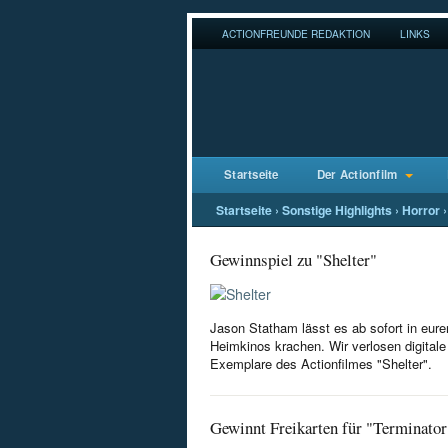
ACTIONFREUNDE REDAKTION
LINKS
Startseite
Der Actionfilm
Startseite
›
Sonstige Highlights
›
Horror
›
Gewinnspiel zu "Shelter"
Jason Statham lässt es ab sofort in eure
Heimkinos krachen. Wir verlosen digitale
Exemplare des Actionfilmes "Shelter".
Gewinnt Freikarten für "Terminator