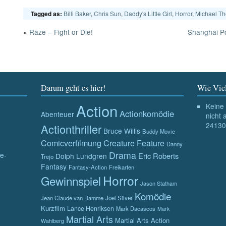
Billi Baker
,
Chris Sun
,
Daddy's Little Girl
,
Horror
,
Michael T
Tagged as:
«
Raze – Fight or Die!
Shanghai Po
Darum geht es hier!
Wie Viel
Action
Keine 
Actionkomödie
Abenteuer
nicht 
24130
Actionthriller
Bruce Willis
Buddy Movie
Comicverfilmung
Creature Feature
Danny
Drama
e-
Eric Roberts
Dolph Lundgren
Trejo
Fantasy
Fantasy-Action
Freikarten
Horror
Gewinnspiel
Jason Statham
Komödie
Jean Claude van Damme
Joel Silver
Kurzfilm
Lance Henriksen
Mark Dacascos
Mark
Martial Arts
Martial Arts Action
Wahlberg