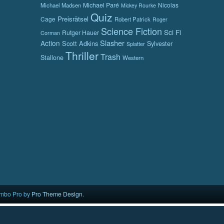
Michael Paré
Nicolas
Michael Madsen
Mickey Rourke
Quiz
Preisrätsel
Cage
Robert Patrick
Roger
Science Fiction
Sci Fi
Rutger Hauer
Corman
Slasher
Action
Scott Adkins
Sylvester
Splatter
Thriller
Trash
Stallone
Western
mbo Pro by
Pro Theme Design
.