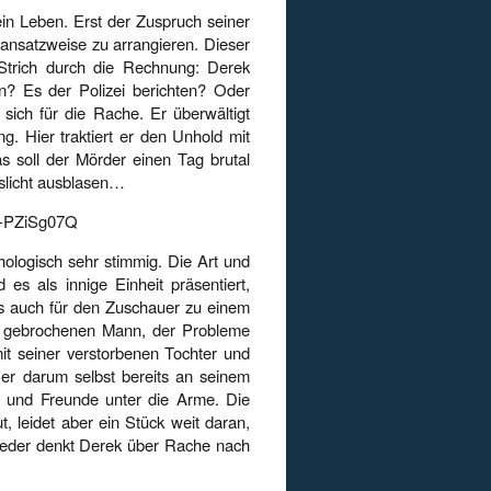
ein Leben. Erst der Zuspruch seiner
t ansatzweise zu arrangieren. Dieser
 Strich durch die Rechnung: Derek
un? Es der Polizei berichten? Oder
sich für die Rache. Er überwältigt
g. Hier traktiert er den Unhold mit
as soll der Mörder einen Tag brutal
nslicht ausblasen…
s-PZiSg07Q
chologisch sehr stimmig. Die Art und
es als innige Einheit präsentiert,
ns auch für den Zuschauer zu einem
n gebrochenen Mann, der Probleme
mit seiner verstorbenen Tochter und
 er darum selbst bereits an seinem
n und Freunde unter die Arme. Die
t, leidet aber ein Stück weit daran,
 weder denkt Derek über Rache nach