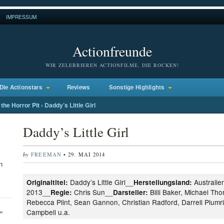
IMPRESSUM
Actionfreunde
WIR ZELEBRIEREN ACTIONFILME, DIE ROCKEN!
Die Actionstars
Reviews
Sonstige Highlights
the Horror Pit
›
Daddy’s Little Girl
Daddy’s Little Girl
by
FREEMAN
• 29. MAI 2014
n
Daddy’s Little Girl__
Australie
Originaltitel:
Herstellungsland:
2013__
Chris Sun__
Billi Baker, Michael Thom
Regie:
Darsteller:
Rebecca Plint, Sean Gannon, Christian Radford, Darrell Plumrid
Campbell u.a.
"