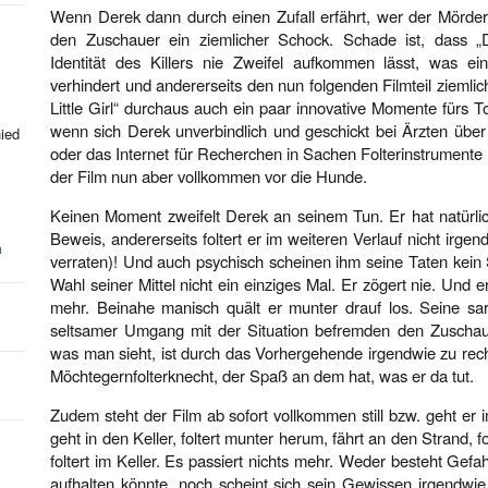
Wenn Derek dann durch einen Zufall erfährt, wer der Mörder s
den Zuschauer ein ziemlicher Schock. Schade ist, dass „Dad
Identität des Killers nie Zweifel aufkommen lässt, was ein
verhindert und andererseits den nun folgenden Filmteil ziemli
Little Girl“ durchaus auch ein paar innovative Momente fürs 
wenn sich Derek unverbindlich und geschickt bei Ärzten über 
hied
oder das Internet für Recherchen in Sachen Folterinstrumente 
der Film nun aber vollkommen vor die Hunde.
Keinen Moment zweifelt Derek an seinem Tun. Er hat natürlic
Beweis, andererseits foltert er im weiteren Verlauf nicht irgen
n
verraten)! Und auch psychisch scheinen ihm seine Taten kein S
Wahl seiner Mittel nicht ein einziges Mal. Er zögert nie. Und
mehr. Beinahe manisch quält er munter drauf los. Seine s
seltsamer Umgang mit der Situation befremden den Zuschau
was man sieht, ist durch das Vorhergehende irgendwie zu recht
Möchtegernfolterknecht, der Spaß an dem hat, was er da tut.
Zudem steht der Film ab sofort vollkommen still bzw. geht er 
geht in den Keller, foltert munter herum, fährt an den Strand, fo
foltert im Keller. Es passiert nichts mehr. Weder besteht Gef
aufhalten könnte, noch scheint sich sein Gewissen irgendwie z