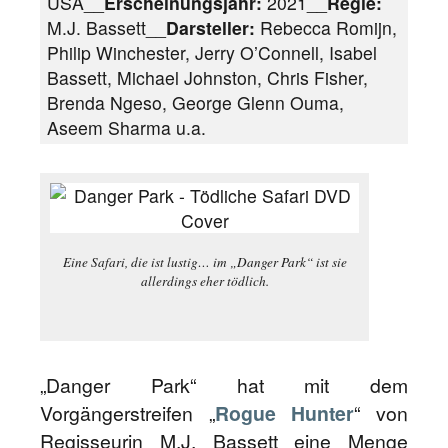
USA__
Erscheinungsjahr:
2021__
Regie:
M.J. Bassett__
Darsteller:
Rebecca Romijn,
Philip Winchester, Jerry O’Connell, Isabel
Bassett, Michael Johnston, Chris Fisher,
Brenda Ngeso, George Glenn Ouma,
Aseem Sharma u.a.
Eine Safari, die ist lustig… im „Danger Park“ ist sie
allerdings eher tödlich.
„Danger Park“ hat mit dem
Vorgängerstreifen „
Rogue Hunter
“ von
Regisseurin M.J. Bassett eine Menge