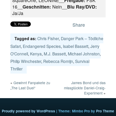
SquareOne, LEONINE__
Freigabe:
FSK
16__
Geschnitten:
Nein__
Blu Ray/DVD:
Ja/Ja
Share
Chris Fisher
,
Danger Park – Tödliche
Tagged as:
Safari
,
Endangered Species
,
Isabel Bassett
,
Jerry
O'Connell
,
Kenya
,
M.J. Bassett
,
Michael Johnston
,
Philip Winchester
,
Rebecca Romijn
,
Survival
Thriller
«
Gewinnt Fanpakete zu
James Bond und das
„The Last Duel“
missglückte Daniel-Craig-
Experiment
»
Proudly powered by WordPress
|
Theme: Mimbo Pro by
Pro Theme