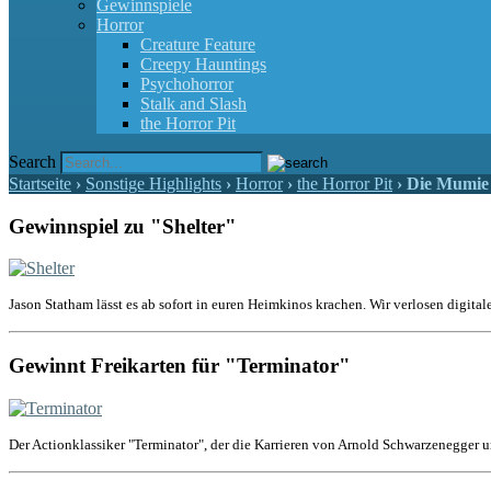
Gewinnspiele
Horror
Creature Feature
Creepy Hauntings
Psychohorror
Stalk and Slash
the Horror Pit
Search
Startseite
›
Sonstige Highlights
›
Horror
›
the Horror Pit
›
Die Mumie
Gewinnspiel zu "Shelter"
Jason Statham lässt es ab sofort in euren Heimkinos krachen. Wir verlosen digital
Gewinnt Freikarten für "Terminator"
Der Actionklassiker "Terminator", der die Karrieren von Arnold Schwarzenegger u