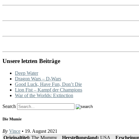
Unsere letzten Beiträge
Deep Water
Dragon Wars – D-Wars
Good Luck, Have Fun, Don’t Die
Lion Fist – Kampf der Champions
War of the Worlds: Extinction
Search
Die Mumie
By
Vince
• 19. August 2021
Originaltitel:
The Mummy__
Herstellungsland:
USA__
Erscheinun