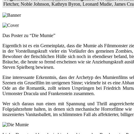
Fletcher, Noble Johnson, Kathryn Byron, Leonard Mudie, James Cr
Das Poster zu “Die Mumie”
Eigentlich ist es ein Gemeinplatz, dass die Mumie als Filmmonster zie
in der Vorstellungskraft vieler ein Vorläufer des gemeinen Zombies, 
Bewohner der fleischlichen Hülle sich noch in ebendieser befand, b
Bräuche, die heute so fremd erscheinen wie sie Anziehungskraft ausü
Steven Spielberg bewiesen.
Eine interessante Erkenntnis, dass der Archetyp des Mumienfilms se
Szenen ein Gruselfilm im ureigenen Sinne; vielmehr ist es eine Abhan
Ode an die Romantik, zollt seinen Ursprüngen bei Friedrich Murnau 
Urmonster Dracula und Frankenstein zusammen.
Wer sich daraus nun einen mit Spannung und Thrill angereicherten 
Folgejahrzehnte halten, in denen sich mechanische Horrorfilme wie
inszeniertes Vanitasballett, im schlimmsten Fall als affektierter, bi