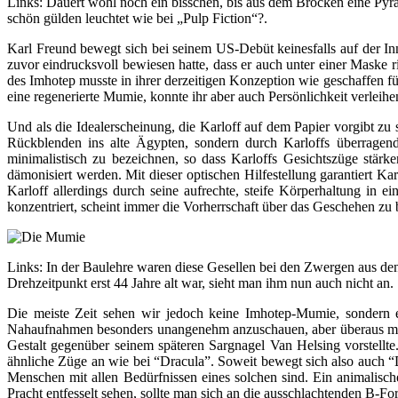
Links: Dauert wohl noch ein bisschen, bis aus dem Brocken eine Pyra
schön gülden leuchtet wie bei „Pulp Fiction“?.
Karl Freund bewegt sich bei seinem US-Debüt keinesfalls auf der Inne
zuvor eindrucksvoll bewiesen hatte, dass er auch unter einer Maske r
des Imhotep musste in ihrer derzeitigen Konzeption wie geschaffen für
eine regenerierte Mumie, konnte ihr aber auch Persönlichkeit verlei
Und als die Idealerscheinung, die Karloff auf dem Papier vorgibt zu s
Rückblenden ins alte Ägypten, sondern durch Karloffs überragend
minimalistisch zu bezeichnen, so dass Karloffs Gesichtszüge stär
dämonisiert werden. Mit dieser optischen Hilfestellung garantiert Ka
Karloff allerdings durch seine aufrechte, steife Körperhaltung in 
konzentriert, scheint immer die Vorherrschaft über das Geschehen zu
Links: In der Baulehre waren diese Gesellen bei den Zwergen aus de
Drehzeitpunkt erst 44 Jahre alt war, sieht man ihm nun auch nicht an.
Die meiste Zeit sehen wir jedoch keine Imhotep-Mumie, sondern ei
Nahaufnahmen besonders unangenehm anzuschauen, aber überaus men
Gestalt gegenüber seinem späteren Sargnagel Van Helsing vorstell
ähnliche Züge an wie bei “Dracula”. Soweit bewegt sich also auch “
Menschen mit allen Bedürfnissen eines solchen sind. Ein animalisc
Pracht entfesselt sehen, sollte man sich an die ausschlachtenden B-For