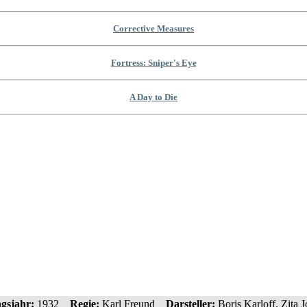
Corrective Measures
Fortress: Sniper's Eye
A Day to Die
gsjahr:
1932__
Regie:
Karl Freund__
Darsteller:
Boris Karloff, Zita