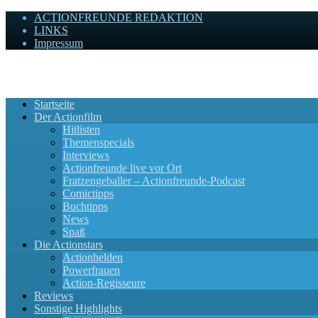
ACTIONFREUNDE REDAKTION
LINKS
Impressum
Actionfreunde
Wir zelebrieren Actionfilme, die rocken!
Startseite
Der Actionfilm
Hitlisten
Themenspecials
Interviews
Actionfreunde live vor Ort
Fratzengeballer – Actionfreunde-Podcast
Comictipps
Buchtipps
News
Spaß
Die Actionstars
Actionhelden
Powerfrauen
Action-Regisseure
Reviews
Sonstige Highlights