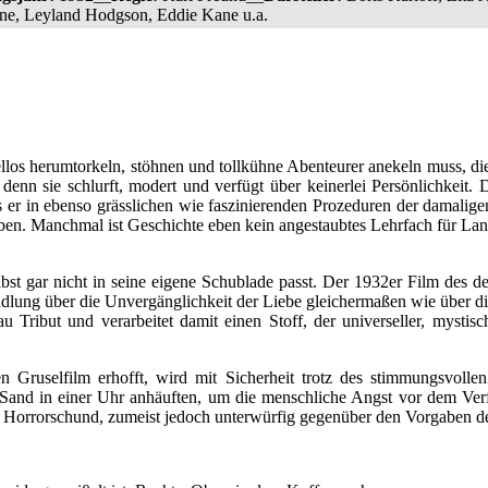
ane, Leyland Hodgson, Eddie Kane u.a.
llos herumtorkeln, stöhnen und tollkühne Abenteurer anekeln muss, die 
denn sie schlurft, modert und verfügt über keinerlei Persönlichkeit. 
is er in ebenso grässlichen wie faszinierenden Prozeduren der damalig
ben. Manchmal ist Geschichte eben kein angestaubtes Lehrfach für Langw
lbst gar nicht in seine eigene Schublade passt. Der 1932er Film des d
dlung über die Unvergänglichkeit der Liebe gleichermaßen wie über die 
Tribut und verarbeitet damit einen Stoff, der universeller, mystisch
Gruselfilm erhofft, wird mit Sicherheit trotz des stimmungsvollen 
 Sand in einer Uhr anhäuften, um die menschliche Angst vor dem Verfa
lliger Horrorschund, zumeist jedoch unterwürfig gegenüber den Vorgaben