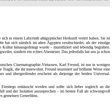
sich in einem Labyrinth altägyptischer Herkunft verirrt haben. Sie ist
Die hat sich nämlich im alten Ägypten verabschiedet, als der einstige
en Kultur hinausgedrängt wurde – mumifiziert und lebendig begraben.
eiler, sondern ein echtes Abenteuer. Das jedenfalls hat uns ja schon
eutschen Cinematographie-Virtuosen, Karl Freund, ist nur in wenigen
Tragik, die ihr innewohnt. Freund inszeniert auf brillante Weise eine
er und übergreifender erscheint als diejenige der beiden Universal-
Einstiegs enttäuscht werden und sollte sich lieber sogleich an die
ll und der Isolation anzusprechen – im besten Fall als schwungvoll
 des gemeinen Genrefilms.