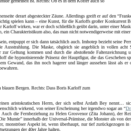
mide gemeißelt ist. Rechts: Ob es in dem Koffer auch so
nseite derart abgesteckter Zäune. Allerdings greift er auf den “Franken
ichtig spielen kann – eine Kunst, für die Karloffs großer Konkurrent 
 Karloff wirken, war er doch schließlich geübt darin, unter einer Mask
hen, ein Charakteristikum also, das man nicht notwendigerweise mit ein
ein, entpuppt er sich dann tatsächlich auch. Imhotep bezieht seine Persö
e Ausstrahlung. Die Maske, obgleich sie angeblich in vollen acht S
ker zur Geltung kommen und durch die abstoßende Faltenzeichnung u
rloff die hypnotisierende Präsenz der Hauptfigur, die das Geschehen s
einem Gewand, das ihn noch hagerer und länger aussehen lässt als er 
 bewahren.
n blauen Bergen. Rechts: Dass Boris Karloff zum
nen aristokratischen Herrn, der sich selbst Ardath Bey nennt… sic
schlich wirkend, von seiner Erscheinung her irgendwo sogar an “
Dr
te. Auch die Fernbeziehung zu Helen Grosvenor (Zita Johann), der 
Die Mumie” innerhalb der Universal-Prämisse, die Monster als von der
her, monströser Aspekt ist, wenn überhaupt, nur tief zurückgezogen i
tsetzungen der 40er Jahre halten.