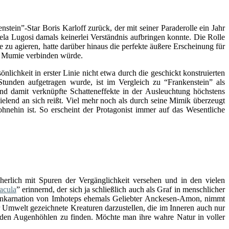
stein”-Star Boris Karloff zurück, der mit seiner Paraderolle ein Jahr
Bela Lugosi damals keinerlei Verständnis aufbringen konnte. Die Rolle
e zu agieren, hatte darüber hinaus die perfekte äußere Erscheinung für
er Mumie verbinden würde.
nlichkeit in erster Linie nicht etwa durch die geschickt konstruierten
tunden aufgetragen wurde, ist im Vergleich zu “Frankenstein” als
nd damit verknüpfte Schatteneffekte in der Ausleuchtung höchstens
pielend an sich reißt. Viel mehr noch als durch seine Mimik überzeugt
ohnehin ist. So erscheint der Protagonist immer auf das Wesentliche
herlich mit Spuren der Vergänglichkeit versehen und in den vielen
acula
” erinnernd, der sich ja schließlich auch als Graf in menschlicher
Reinkarnation von Imhoteps ehemals Geliebter Anckesen-Amon, nimmt
 Umwelt gezeichnete Kreaturen darzustellen, die im Inneren auch nur
n den Augenhöhlen zu finden. Möchte man ihre wahre Natur in voller