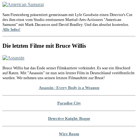
Sam Firstenberg präsentiert gemeinsam mit Lyle Goodwin einen Director's Cut
des ihm einst vom Studio entrissenen Martial-Arts-Actioners "American
Samurai" mit Mark Dacascos und David Bradley. Und das absolut kostenlos.
Alle Infos!
Die letzten Filme mit Bruce Willis
Bruce Willis hat das Ende seiner Filmkarriere verkündet. Es war ein Abschied
auf Raten. Mit "Assassin" ist nun sein letzter Film in Deutschland veröffentlicht
wurden. Wir nehmen uns seinen letzten Filmauftritt zur Brust!
Assassin - Every Body is a Weapon
Paradise City
Detective Knight: Rogue
Wire Room