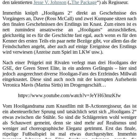
den talentierten
Jesse V. Johnson
(„
The Package
“) als Regisseur.
Immerhin knüpft „Hooligans 2“ direkt an Geschehnisse des
Vorgängers an, Dave (Ross McCall) und zwei Kumpane sitzen nach
den finalen Geschehnissen des Erstlings im Knast. Zum einen ist es
nett zumindest ansatzweise an „Hooligans“ anzuschließen,
gleichzeitig ist es für die Geschichte fast egal, auch wenn es für den
Kenner des ersten Teils ein paar nette Bezüge gibt, vor allem das die
Feindschaften angeht, aber auch auf einige Ereignisse des Erstlings
wird verwiesen (Anreise zum Spiel im LKW usw.).
Nach einer Prügelei mit Rivalen verlegt man drei Hooligans der
GSE, der Green Street Elite, in ein anderes Gefängnis – hier sind
jedoch ausgerechnet diverse Hooligan-Fans des Erzfeindes Millwall
eingeknastet. Diese sind auch noch mit der korrupten Aufseherin
Veronica Mavis (Marina Sirtis) im Drogengeschäft…
httpv://www.youtube.com/watch?v=JeYH63mzKfw
Vom Hooligandrama zum Knastfilm mit B-Actionregisseur, das ist
ein abenteuerlicher Sprung und tatsächlich setzt sich „Hooligans 2“
etwas zwischen die Stühle. So sind die Schlägereien wohl weniger
als Schauwert gemeint, denn sie sind mehr auf Realismus und
weniger auf choreographische Eleganz getrimmt. Erst das finale,
rüpelige Fußballspiel ist mal etwas durchgestylter. Immerhin