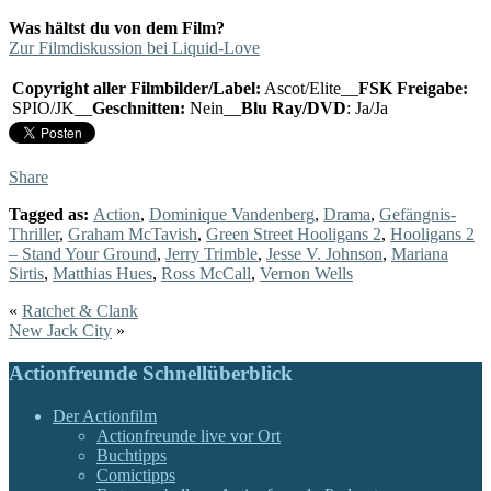
Was hältst du von dem Film?
Zur Filmdiskussion bei Liquid-Love
Copyright aller Filmbilder/Label:
Ascot/Elite__
FSK Freigabe:
SPIO/JK__
Geschnitten:
Nein__
Blu Ray/DVD
: Ja/Ja
Share
Tagged as:
Action
,
Dominique Vandenberg
,
Drama
,
Gefängnis-
Thriller
,
Graham McTavish
,
Green Street Hooligans 2
,
Hooligans 2
– Stand Your Ground
,
Jerry Trimble
,
Jesse V. Johnson
,
Mariana
Sirtis
,
Matthias Hues
,
Ross McCall
,
Vernon Wells
«
Ratchet & Clank
New Jack City
»
Actionfreunde Schnellüberblick
Der Actionfilm
Actionfreunde live vor Ort
Buchtipps
Comictipps