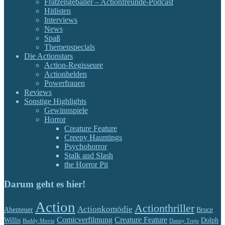
Fratzengeballer – Actionfreunde-Podcast
Hitlisten
Interviews
News
Spaß
Themenspecials
Die Actionstars
Action-Regisseure
Actionhelden
Powerfrauen
Reviews
Sonstige Highlights
Gewinnspiele
Horror
Creature Feature
Creepy Hauntings
Psychohorror
Stalk and Slash
the Horror Pit
Darum geht es hier!
Action
Actionthriller
Actionkomödie
Abenteuer
Bruce
Comicverfilmung
Creature Feature
Willis
Dolph
Buddy Movie
Danny Trejo