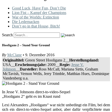
Good Luck, Have Fun, Don’t Die
Lion Fist – Kampf der Champions
War of the Worlds: Extinction
Die Ledernacken
Don’t go in that House, Bitch!
Search
Hooligans 2 – Stand Your Ground
By
McClane
• 9. Dezember 2016
Originaltitel:
Green Street Hooligans 2__
Herstellungsland:
USA__
Erscheinungsjahr:
2009__
Regie:
Jesse V.
Johnson
__
Darsteller:
Ross McCall, Mariana Sirtis, Graham
McTavish, Vernon Wells, Jerry Trimble, Matthias Hues, Dominique
Vandenberg u.a.
In Jesse V. Johnsons direct-to-video-Sequel
„Hooligans 2“ geht es im Knast rund
Lexi Alexanders „Hooligans“ war nicht unbedingt ein Film, bei dem
sich ein direct-to-video-Sequel anbot, aber dafür verpflichtete man