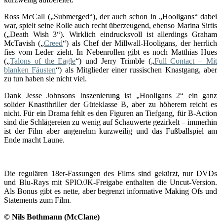
Ross McCall („Submerged“), der auch schon in „Hooligans“ dabei
war, spielt seine Rolle auch recht überzeugend, ebenso Marina Sirtis
(„Death Wish 3“). Wirklich eindrucksvoll ist allerdings Graham
McTavish („
Creed
“) als Chef der Millwall-Hooligans, der herrlich
fies vom Leder zieht. In Nebenrollen gibt es noch Matthias Hues
(„
Talons of the Eagle
“) und Jerry Trimble („
Full Contact – Mit
blanken Fäusten
“) als Mitglieder einer russischen Knastgang, aber
zu tun haben sie nicht viel.
Dank Jesse Johnsons Inszenierung ist „Hooligans 2“ ein ganz
solider Knastthriller der Güteklasse B, aber zu höherem reicht es
nicht. Für ein Drama fehlt es den Figuren an Tiefgang, für B-Action
sind die Schlägereien zu wenig auf Schauwerte gezirkelt – immerhin
ist der Film aber angenehm kurzweilig und das Fußballspiel am
Ende macht Laune.
Die regulären 18er-Fassungen des Films sind gekürzt, nur DVDs
und Blu-Rays mit SPIO/JK-Freigabe enthalten die Uncut-Version.
Als Bonus gibt es nette, aber begrenzt informative Making Ofs und
Statements zum Film.
© Nils Bothmann (McClane)