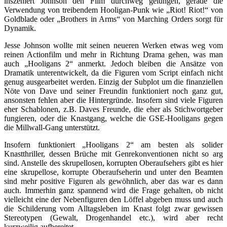
inszeniert Johnson den Film durchweg gelungen, gerade die
Verwendung von treibendem Hooligan-Punk wie „Riot! Riot!“ von
Goldblade oder „Brothers in Arms“ von Marching Orders sorgt für
Dynamik.
Jesse Johnson wollte mit seinen neueren Werken etwas weg vom
reinen Actionfilm und mehr in Richtung Drama gehen, was man
auch „Hooligans 2“ anmerkt. Jedoch bleiben die Ansätze von
Dramatik unterentwickelt, da die Figuren vom Script einfach nicht
genug ausgearbeitet werden. Einzig der Subplot um die finanziellen
Nöte von Dave und seiner Freundin funktioniert noch ganz gut,
ansonsten fehlen aber die Hintergründe. Insofern sind viele Figuren
eher Schablonen, z.B. Daves Freunde, die eher als Stichwortgeber
fungieren, oder die Knastgang, welche die GSE-Hooligans gegen
die Millwall-Gang unterstützt.
Insofern funktioniert „Hooligans 2“ am besten als solider
Knastthriller, dessen Brüche mit Genrekonventionen nicht so arg
sind. Anstelle des skrupellosen, korrupten Oberaufsehers gibt es hier
eine skrupellose, korrupte Oberaufseherin und unter den Beamten
sind mehr positive Figuren als gewöhnlich, aber das war es dann
auch. Immerhin ganz spannend wird die Frage gehalten, ob nicht
vielleicht eine der Nebenfiguren den Löffel abgeben muss und auch
die Schilderung vom Alltagsleben im Knast folgt zwar gewissen
Stereotypen (Gewalt, Drogenhandel etc.), wird aber recht
kurzweilig aufbereitet.