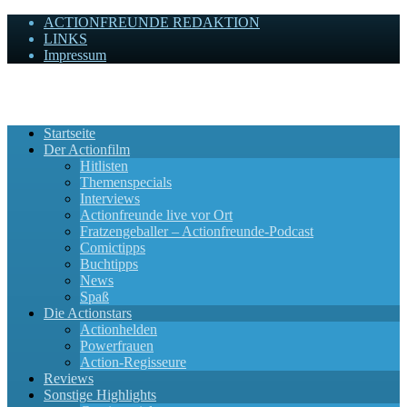
ACTIONFREUNDE REDAKTION
LINKS
Impressum
Actionfreunde
Wir zelebrieren Actionfilme, die rocken!
Startseite
Der Actionfilm
Hitlisten
Themenspecials
Interviews
Actionfreunde live vor Ort
Fratzengeballer – Actionfreunde-Podcast
Comictipps
Buchtipps
News
Spaß
Die Actionstars
Actionhelden
Powerfrauen
Action-Regisseure
Reviews
Sonstige Highlights