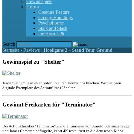
Gewinnspiele
Horror
Creature Feature
Creepy Hauntings
Psychohorror
Stalk and Slash
the Horror Pit
Search
Startseite
›
Reviews
›
Hooligans 2 – Stand Your Ground
Gewinnspiel zu "Shelter"
Jason Statham lässt es ab sofort in euren Heimkinos krachen. Wir verlosen
digitale Exemplare des Actionfilmes "Shelter".
Gewinnt Freikarten für "Terminator"
Der Actionklassiker "Terminator", der die Karrieren von Arnold Schwarzenegger
und James Cameron beflügelte, kehrt 4K-restauriert in die deutschen Kinos