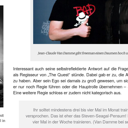
Jean-Claude Van Damme gibt freeman einen Daumen hoch 
Interessant auch seine selbstreflektierte Antwort auf die Fra
als Regisseur von „The Quest“ stünde. Dabei gab er zu, die A
zu haben. Aber sein Ego sei damals zu groß gewesen, um si
er nur noch Regie führen oder die Hauptrolle übernehmen –
Eine weitere Regie schloss er zudem nicht kategorisch aus.
Ihr solltet mindestens drei bis vier Mal im Monat tra
versprochen. Das ist eher das Steven-Seagal-Pensum! Ih
mit
l in
vier Mal in der Woche trainieren. (Van Damme bei