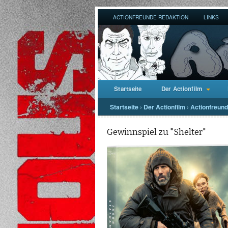
ACTIONFREUNDE REDAKTION
LINKS
Startseite
Der Actionfilm
Startseite
›
Der Actionfilm
›
Actionfreunde
Gewinnspiel zu "Shelter"