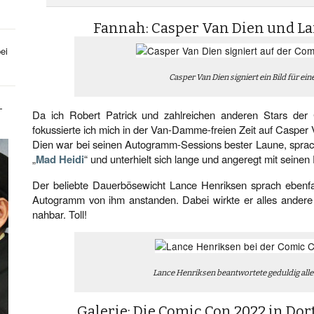
Fannah: Casper Van Dien und L
ei
Casper Van Dien signiert ein Bild für ein
-
Da ich Robert Patrick und zahlreichen anderen Stars der
fokussierte ich mich in der Van-Damme-freien Zeit auf Caspe
Dien war bei seinen Autogramm-Sessions bester Laune, sprach 
„
Mad Heidi
“ und unterhielt sich lange und angeregt mit seinen
Der beliebte Dauerbösewicht Lance Henriksen sprach ebenfal
Autogramm von ihm anstanden. Dabei wirkte er alles andere
nahbar. Toll!
Lance Henriksen beantwortete geduldig alle
Galerie: Die Comic Con 2022 in Do