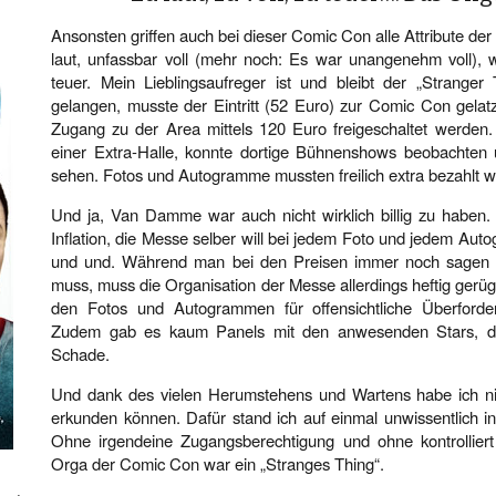
Ansonsten griffen auch bei dieser Comic Con alle Attribute der 
laut, unfassbar voll (mehr noch: Es war unangenehm voll), 
teuer. Mein Lieblingsaufreger ist und bleibt der „Stranger
gelangen, musste der Eintritt (52 Euro) zur Comic Con gela
Zugang zu der Area mittels 120 Euro freigeschaltet werden
einer Extra-Halle, konnte dortige Bühnenshows beobachten 
sehen. Fotos und Autogramme mussten freilich extra bezahlt w
Und ja, Van Damme war auch nicht wirklich billig zu haben.
Inflation, die Messe selber will bei jedem Foto und jedem A
und und. Während man bei den Preisen immer noch sagen k
muss, muss die Organisation der Messe allerdings heftig gerüg
den Fotos und Autogrammen für offensichtliche Überforder
Zudem gab es kaum Panels mit den anwesenden Stars, d
Schade.
Und dank des vielen Herumstehens und Wartens habe ich nic
erkunden können. Dafür stand ich auf einmal unwissentlich in
Ohne irgendeine Zugangsberechtigung und ohne kontrollier
Orga der Comic Con war ein „Stranges Thing“.