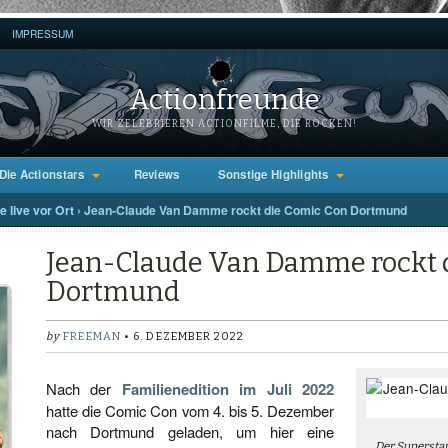
IMPRESSUM
Actionfreunde
WIR ZELEBRIEREN ACTIONFILME, DIE ROCKEN!
Die Actionstars
Reviews
Sonstige Highlights
 live vor Ort
›
Jean-Claude Van Damme rockt die Comic Con Dortmund
Jean-Claude Van Damme rockt 
Dortmund
by
FREEMAN
• 6. DEZEMBER 2022
Nach der
Familienedition im Juli 2022
hatte die Comic Con vom 4. bis 5. Dezember
nach Dortmund geladen, um hier eine
Der Superstar