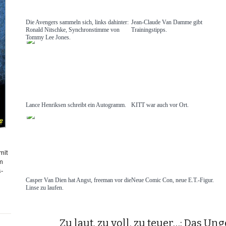
Die Avengers sammeln sich, links dahinter:
Jean-Claude Van Damme gibt
Ronald Nitschke, Synchronstimme von
Trainingstipps.
Tommy Lee Jones.
Lance Henriksen schreibt ein Autogramm.
KITT war auch vor Ort.
mit
hm
s-
Casper Van Dien hat Angst, freeman vor die
Neue Comic Con, neue E.T.-Figur.
Linse zu laufen.
Zu laut, zu voll, zu teuer…: Das 