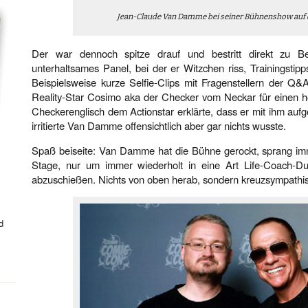
Jean-Claude Van Damme bei seiner Bühnenshow auf 
Der war dennoch spitze drauf und bestritt direkt zu
unterhaltsames Panel, bei der er Witzchen riss, Trainingsti
Beispielsweise kurze Selfie-Clips mit Fragenstellern der Q&
Reality-Star Cosimo aka der Checker vom Neckar für einen h
Checkerenglisch dem Actionstar erklärte, dass er mit ihm au
irritierte Van Damme offensichtlich aber gar nichts wusste.
Spaß beiseite: Van Damme hat die Bühne gerockt, sprang imm
Stage, nur um immer wiederholt in eine Art Life-Coach-Du
abzuschießen. Nichts von oben herab, sondern kreuzsympathi
d