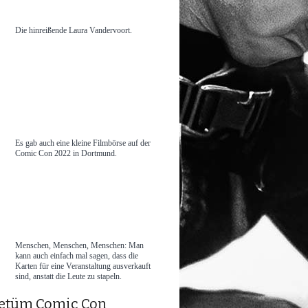
Die hinreißende Laura Vandervoort.
Es gab auch eine kleine Filmbörse auf der
Comic Con 2022 in Dortmund.
Menschen, Menschen, Menschen: Man
kann auch einfach mal sagen, dass die
Karten für eine Veranstaltung ausverkauft
sind, anstatt die Leute zu stapeln.
Ungetüm Comic Con