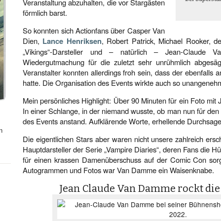
Veranstaltung abzuhalten, die vor Stargästen
förmlich barst.
So konnten sich Actionfans über Casper Van
Dien,
Lance Henriksen
, Robert Patrick, Michael Rooker, d
„Vikings“-Darsteller und – natürlich – Jean-Claude 
Wiedergutmachung für die zuletzt sehr unrühmlich abgesäg
Veranstalter konnten allerdings froh sein, dass der ebenfalls
hatte. Die Organisation des Events wirkte auch so unangenehm
Mein persönliches Highlight: Über 90 Minuten für ein Foto m
In einer Schlange, in der niemand wusste, ob man nun für den
des Events anstand. Aufklärende Worte, erhellende Durchsag
n
Die eigentlichen Stars aber waren nicht unsere zahlreich ers
Hauptdarsteller der Serie „Vampire Diaries“, deren Fans die H
für einen krassen Damenüberschuss auf der Comic Con sorg
Autogrammen und Fotos war Van Damme ein Waisenknabe.
Jean Claude Van Damme rockt die