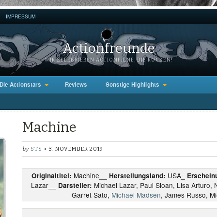
IMPRESSUM
Actionfreunde
WIR ZELEBRIEREN ACTIONFILME, DIE ROCKEN!
Die Actionstars
Reviews
Sonstige Highlights
Machine
by
STS
• 3. NOVEMBER 2019
Machine
__
USA_
Originaltitel:
Herstellungsland:
Erschein
Lazar__
Michael Lazar, Paul Sloan, Lisa Arturo,
Darsteller:
Garret Sato,
Michael Madsen
, James Russo, M