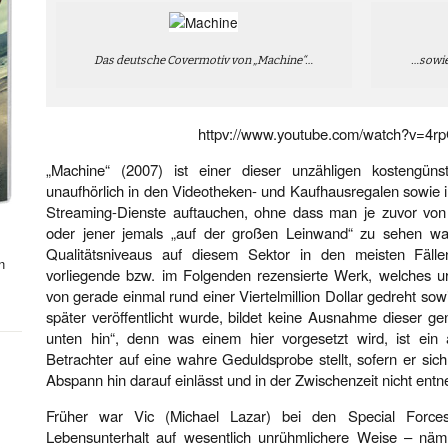
Das deutsche Covermotiv von „Machine“…
…sowie
httpv://www.youtube.com/watch?v=
„Machine“ (2007) ist einer dieser unzähligen kostengünst
unaufhörlich in den Videotheken- und Kaufhausregalen sowie 
Streaming-Dienste auftauchen, ohne dass man je zuvor von 
oder jener jemals „auf der großen Leinwand“ zu sehen wa
Qualitätsniveaus auf diesem Sektor in den meisten Fälle
n
vorliegende bzw. im Folgenden rezensierte Werk, welches u
von gerade einmal rund einer Viertelmillion Dollar gedreht sowi
später veröffentlicht wurde, bildet keine Ausnahme dieser g
unten hin“, denn was einem hier vorgesetzt wird, ist ein
Betrachter auf eine wahre Geduldsprobe stellt, sofern er sic
Abspann hin darauf einlässt und in der Zwischenzeit nicht ent
Früher war Vic (Michael Lazar) bei den Special Forces
Lebensunterhalt auf wesentlich unrühmlichere Weise – nämli