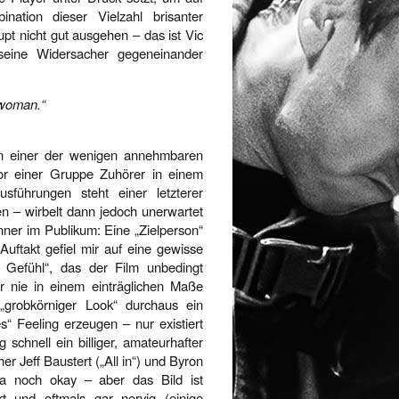
ation dieser Vielzahl brisanter
pt nicht gut ausgehen – das ist Vic
seine Widersacher gegeneinander
 woman.“
von einer der wenigen annehmbaren
or einer Gruppe Zuhörer in einem
sführungen steht einer letzterer
n – wirbelt dann jedoch unerwartet
ner im Publikum: Eine „Zielperson“
Auftakt gefiel mir auf eine gewisse
e Gefühl“, das der Film unbedingt
er nie in einem einträglichen Maße
 „grobkörniger Look“ durchaus ein
s“ Feeling erzeugen – nur existiert
 schnell ein billiger, amateurhafter
r Jeff Baustert („All in“) und Byron
ja noch okay – aber das Bild ist
rt und oftmals gar nervig (einige