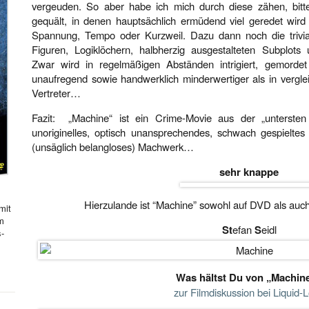
vergeuden. So aber habe ich mich durch diese zähen, bitte
gequält, in denen hauptsächlich ermüdend viel geredet wir
Spannung, Tempo oder Kurzweil. Dazu dann noch die trivial
Figuren, Logiklöchern, halbherzig ausgestalteten Subplots 
Zwar wird in regelmäßigen Abständen intrigiert, gemorde
unaufregend sowie handwerklich minderwertiger als in vergle
Vertreter…
Fazit: „Machine“ ist ein Crime-Movie aus der „untersten 
unoriginelles, optisch unansprechendes, schwach gespielte
(unsäglich belangloses) Machwerk…
sehr knappe
Hierzulande ist “Machine” sowohl auf DVD als auch
mit
hm
St
efan
S
eidl
s-
Was hältst Du von „Machin
zur Filmdiskussion bei Liquid-