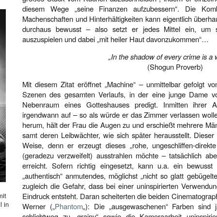
diesem Wege „seine Finanzen aufzubessern“. Die Kombin
Machenschaften und Hinterhältigkeiten kann eigentlich überhau
durchaus bewusst – also setzt er jedes Mittel ein, um 
auszuspielen und dabei „mit heiler Haut davonzukommen“…
„In the shadow of every crime is a
(Shogun Proverb)
Mit diesem Zitat eröffnet „Machine“ – unmittelbar gefolgt 
Szenen des gesamten Verlaufs, in der eine junge Dame v
Nebenraum eines Gotteshauses predigt. Inmitten ihrer Au
irgendwann auf – so als würde er das Zimmer verlassen wolle
herum, hält der Frau die Augen zu und erschießt mehrere Män
samt deren Leibwächter, wie sich später herausstellt. Dieser 
Weise, denn er erzeugt dieses „rohe, ungeschliffen-direkt
(geradezu verzweifelt) ausstrahlen möchte – tatsächlich ab
erreicht. Sofern richtig eingesetzt, kann u.a. ein bewusst
„authentisch“ anmutendes, möglichst „nicht so glatt gebügelte
zugleich die Gefahr, dass bei einer uninspirierten Verwendung
mit
Eindruck entsteht. Daran scheiterten die beiden Cinematographe
l in
Werner („
Phantom
„): Die „ausgewaschenen“ Farben sind 
schlichtweg zu „grainy“ sowie die Kameraarbeit uninspirie