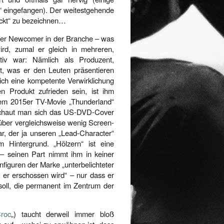
“ eingefangen). Der weitestgehende
lückt“ zu bezeichnen…
rener Newcomer in der Branche – was
rd, zumal er gleich in mehreren,
ktiv war: Nämlich als Produzent,
nt, was er den Leuten präsentieren
lich eine kompetente Verwirklichung
en Produkt zufrieden sein, ist ihm
dem 2015er TV-Movie „Thunderland“
 Schaut man sich das US-DVD-Cover
r über vergleichsweise wenig Screen-
r, der ja unseren „Lead-Character“
 Hintergrund. „Hölzern“ ist eine
– seinen Part nimmt ihm in keiner
nfiguren der Marke „unterbelichteter
 er erschossen wird“ – nur dass er
 soll, die permanent im Zentrum der
roc
„) taucht derweil immer bloß