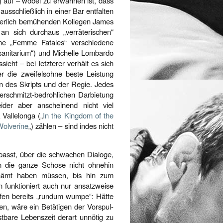
g auf – wobei zu erwähnen ist, dass
sschließlich in einer Bar entfalten
nderlich bemühenden Kollegen James
 an sich durchaus „verräterischen“
che „Femme Fatales“ verschiedene
nsanitarium“) und Michelle Lombardo
sieht – bei letzterer verhält es sich
ier die zweifelsohne beste Leistung
n des Skripts und der Regie. Jedes
erschmitzt-bedrohlichen Darbietung
ider aber anscheinend nicht viel
 Vallelonga („
In the Kingdom of the
Wolverine
„) zählen – sind indes nicht
 passt, über die schwachen Dialoge,
n die ganze Schose nicht ohnehin
schämt haben müssen, bis hin zum
 funktioniert auch nur ansatzweise
ifen bereits „rundum wumpe“: Hätte
en, wäre ein Betätigen der Vorspul-
stbare Lebenszeit derart unnötig zu