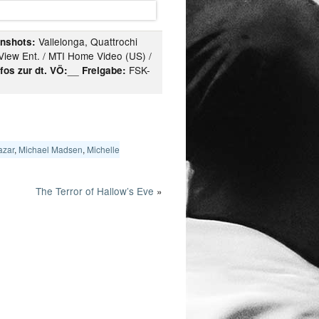
Vallelonga, Quattrochi
enshots:
t View Ent. / MTI Home Video (US) /
__
FSK-
nfos zur dt. VÖ:
Freigabe:
azar
,
Michael Madsen
,
Michelle
The Terror of Hallow’s Eve
»