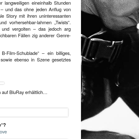
r langweiligen eineinhalb Stunden
d – und das ohne jeden Anflug von
e Story mit ihren uninteressanten
und vorhersehbar-lahmen „Twists“.
t und vergolten – das jedoch arg
ichbaren Fällen zig anderer Genre-
B-Film-Schublade“ – ein billiges,
s sowie ebenso in Szene gesetztes
 auf BluRay erhältlich…
e“?
Love