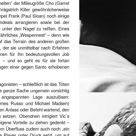
nheiten“ der Milieugröße Cho (Garret
rägstrich Killer gewöhnlicherweise
pel Frank (Paul Sloan) noch einige
deals arrangieren sowie bei der
e unter den Nagel zu reißen. Eines
gefährliches „Wespennest“ – denn wie
auf das Terrain des anderen großen
, der sie unmittelbar nach Erfahren
inen für ihn bedeutungsvollen Job
g – und so geht es für sie fortan
eugen einer gegen Santo erhobenen
gonisten – schließlich ist das Töten
die ganze Sache ungemein vorsichtig
angespannten Lage auszulösen:
 James Russo und Michael Madsen)
nen Anlass oder Befehl wartend, den
etzen. Obendrein intrigiert Vic´s
 eigene Vorteile zu ziehen gedenkt –
lem Überfluss zudem auch noch „ein
 Player unter Druck setzt, um auf