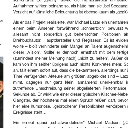
Aufnahmen wirken beinahe so, als hätte man sie „bei Seegang
Verzicht auf künstliche Beleuchtung ist ebenso kaum als „geg
ei
Als er das Projekt realisierte, war Michael Lazar ein unerfah
einem beim Ansehen fortwährend „schmerzlich“ bewusst wi
allesamt nicht sonderlich gut beherrschten Positionen a
Drehbuchautor, Hauptdarsteller und Regisseur. Es ist evide
-
wollte – bloß verhinderte sein Mangel an Talent augenschein
dieser „Vision“. Sollte er dennoch ernsthaft mit dem fertig
(zumindest meiner Meinung nach) „nicht zu helfen“. Außer 
kam von ihm seither übrigens auch nichts Konkretes mehr.
an, fällt einem sofort auf, dass die bekannteren, allerdings nu
Time verfügenden Akteure am größten abgebildet sind – Laza
mimt, dagegen nur ganz klein, annährend unerkennbar im
zutreffende Umschreibung seiner abgelieferten Performance 
Sekunde ab. Er wirkt wie einer dieser typischen Klischee-Nebe
Gangster, der höchstens mal einen Spruch reißen darf, bevor
hier eine humorlose, „gebrochene“ Persönlichkeit verkörpern
Ereignisse steht…
Ein erneut quasi „schlafwandelnder“ Michael Madsen („
C