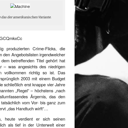
 das der amerikanischen Variante.
4rpGCQmkxCc
ig produzierten Crime-Flicks, die
in den Angebotslisten irgendwelcher
dem betreffenden Titel gehört hat
r – was angesichts des niedrigen
n vollkommen richtig so ist. Das
rsprünglich 2003 mit einem Budget
e schließlich erst knappe vier Jahre
enannten „Regel“ – höchstens „nach
 allumfassendes Ärgernis, das den
h tatsächlich vom Vor- bis ganz zum
nervt „das Handtuch wirft“…
, heute verdient er sich seinen
ch als tief in der Unterwelt einer