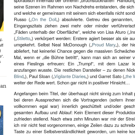
sporadisch innerhalb der ohnehin „bruchstückhaften“ Handlun
seine Szenen im Rahmen von Nachdrehs entstanden, die sich au
und welche er gemeinsam mit seinem sich ebenfalls nicht so
Russo („
On the Doll
„) absolvierte. Getreu des genannten,
Eingangszitats ziehen zwei mehr oder minder verführeris
„Fäden unterhalb der Oberfläche“, welche von Lisa Aturo („I
(„
Stiletto
„) verkörpert werden: Erstere agiert besser als sie aus
l-
umgekehrt. Selbst Neal McDonough („
Proud Mary
„), der h
ff
t
abliefert, hat keinerlei Chance gegen die massiven Schwäche
e“.
Mal, wenn er „die Bühne betritt“, kann man sich an seiner v
s
eines Fieslings erfreuen: Ein „Trumpf“, mit dem Lazar le
anzufangen wusste. Die restlichen Darsteller – zu denen Nick
Blind
„), Paul Sloan („
Vigilante Diaries
„) und Garret Sato („
the 
weiter der Rede wert. Schon gar nicht in positiver Hinsicht…
can
Angefangen beim Titel, der überhaupt nicht sinnig zum Inhalt
bei deren Aussprechen sich die Vortragenden (sofern ihne
vollkommen egal war) innerlich geschüttelt und/oder ge
gesamten Aufbau und Ablauf: Kein Element dieser Produktion
zufrieden stellend. Nach etwa zehn Minuten war mir der Stre
ich mir nicht fest vorgenommen, einige Zeilen dazu zu schreib
Taste zu einer Selbstverständlichkeit geworden, um keine ko