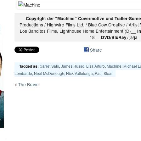
Copyright der “Machine” Covermotive und Trailer-Scre
Productions / Highwire Films Ltd. / Blue Cow Creative / Artis
Los Banditos Films, Lighthouse Home Entertainment (D)__
I
18__
ja/ja
DVD/BluRay:
Share
Garret Sato
,
James Russo
,
Lisa Arturo
,
Machine
,
Michael L
Tagged as:
Lombardo
,
Neal McDonough
,
Nick Vallelonga
,
Paul Sloan
«
The Brave