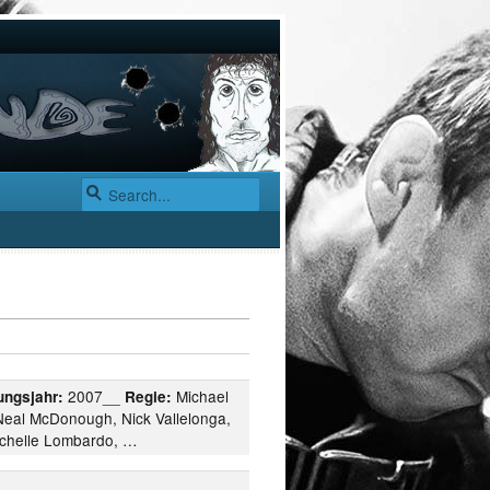
2007__
Michael
ungsjahr:
Regie:
 Neal McDonough, Nick Vallelonga,
ichelle Lombardo, …