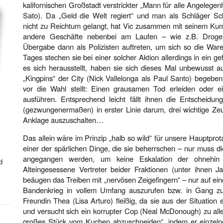
kalifornischen Großstadt verstrickter „Mann für alle Angelege
Sato). Da „Geld die Welt regiert“ und man als Schläger Sch
nicht zu Reichtum gelangt, hat Vic zusammen mit seinem Kum
andere Geschäfte nebenbei am Laufen – wie z.B. Drogen
Übergabe dann als Polizisten auftreten, um sich so die War
Tages stechen sie bei einer solcher Aktion allerdings in ein 
es sich herausstellt, haben sie sich dieses Mal unbewusst 
„Kingpins“ der City (Nick Vallelonga als Paul Santo) begeben
vor die Wahl stellt: Einen grausamen Tod erleiden oder e
ausführen. Entsprechend leicht fällt ihnen die Entscheidun
(gezwungenermaßen) in erster Linie darum, drei wichtige Z
Anklage auszuschalten…
Das allein wäre im Prinzip „halb so wild“ für unsere Hauptprota
einer der spärlichen Dinge, die sie beherrschen – nur muss 
angegangen werden, um keine Eskalation der ohnehin 
d
Alteingesessene Vertreter beider Fraktionen (unter ihnen
beäugen das Treiben mit „nervösen Zeigefingern“ – nur auf ei
Bandenkrieg in vollem Umfang auszurufen bzw. in Gang zu s
Freundin Thea (Lisa Arturo) fleißig, da sie aus der Situation
und versucht sich ein korrupter Cop (Neal McDonough) zu al
großes Stück vom Kuchen abzuschneiden“, indem er einzelne