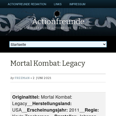
ACTIONFREUNDE REDAKTION
LINKS
IMPRESSUM
Actionfreunde
WIR ZELEBRIEREN ACTIONFILME, DIE ROCKEN!
Mortal Kombat: Legacy
by
FREEMAN
• 2. JUNI 2021
Originaltitel:
Mortal Kombat:
Legacy__
Herstellungsland:
USA__
Erscheinungsjahr:
2011__
Regie: