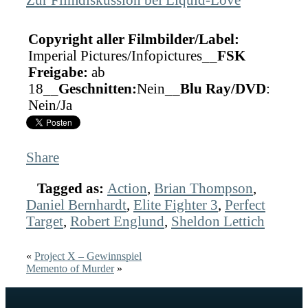
Copyright aller Filmbilder/Label:
Imperial Pictures/Infopictures__
FSK
Freigabe:
ab
18__
Geschnitten:
Nein__
Blu Ray/DVD
:
Nein/Ja
Share
Tagged as:
Action
,
Brian Thompson
,
Daniel Bernhardt
,
Elite Fighter 3
,
Perfect
Target
,
Robert Englund
,
Sheldon Lettich
«
Project X – Gewinnspiel
Memento of Murder
»