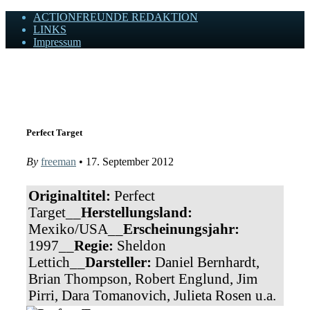
ACTIONFREUNDE REDAKTION
LINKS
Impressum
Actionfreunde
Wir zelebrieren Actionfilme, die rocken!
Perfect Target
By
freeman
• 17. September 2012
Originaltitel:
Perfect
Target__
Herstellungsland:
Mexiko/USA__
Erscheinungsjahr:
1997__
Regie:
Sheldon
Lettich__
Darsteller:
Daniel Bernhardt,
Brian Thompson, Robert Englund, Jim
Pirri, Dara Tomanovich, Julieta Rosen u.a.