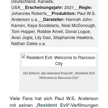
Deutschland, Kanada,
USA__
Erscheinungsjahr:
2021__
Regie:
Johannes Roberts__
Produktion:
Paul W.S.
Anderson u.a.__
Darsteller:
Hannah John-
Kamen, Kaya Scodelario, Neal McDonough,
Tom Hopper, Robbie Amell, Donal Logue,
Avan Jogia, Lily Gao, Stephannie Hawkins,
Nathan Dales u.a.
Ein Reboot, das niemand braucht: „Resident Evil:
Welcome to Raccoon City“.
Viele Fans hat sich Paul W.S. Anderson
mit seinen „
Resident Evil
“-Verfilmungen