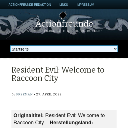
ACTIONFREUNDE REDAKTION
LINKS
IMPRESSUM
Actionfreunde
WIR ZELEBRIEREN ACTIONFILME, DIE ROCKEN!
Resident Evil: Welcome to
Raccoon City
by
FREEMAN
• 27. APRIL 2022
Originaltitel:
Resident Evil: Welcome to
Raccoon City__
Herstellungsland: