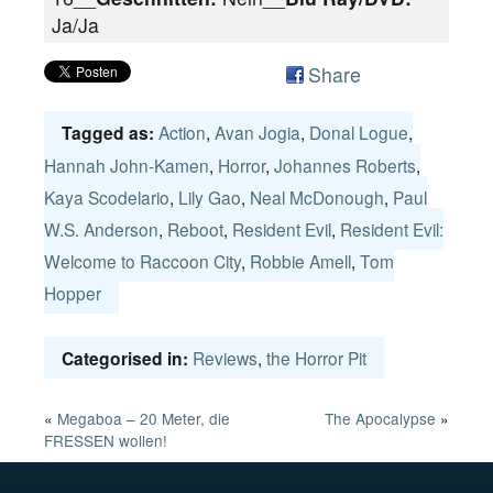
Ja/Ja
Share
Action
,
Avan Jogia
,
Donal Logue
,
Tagged as:
Hannah John-Kamen
,
Horror
,
Johannes Roberts
,
Kaya Scodelario
,
Lily Gao
,
Neal McDonough
,
Paul
W.S. Anderson
,
Reboot
,
Resident Evil
,
Resident Evil:
Welcome to Raccoon City
,
Robbie Amell
,
Tom
Hopper
Reviews
,
the Horror Pit
Categorised in:
«
Megaboa – 20 Meter, die
The Apocalypse
»
FRESSEN wollen!