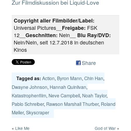
Zur Filmdiskussion bei Liquid-Love
Copyright aller Filmbilder/Label:
Universal Pictures__
Freigabe:
FSK
12__
Geschnitten:
Nein__
Blu Ray/DVD:
Nein/Nein, seit 12.7.2018 in deutschen
Kinos
Share
Action
,
Byron Mann
,
Chin Han
,
Tagged as:
Dwayne Johnson
,
Hannah Quinlivan
,
Katastrophenfilm
,
Neve Campbell
,
Noah Taylor
,
Pablo Schreiber
,
Rawson Marshall Thurber
,
Roland
Møller
,
Skyscraper
«
Like Me
God of War
»