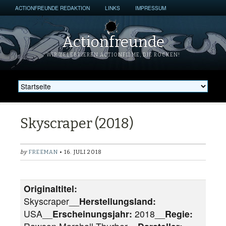
ACTIONFREUNDE REDAKTION
LINKS
IMPRESSUM
Actionfreunde
WIR ZELEBRIEREN ACTIONFILME, DIE ROCKEN!
Skyscraper (2018)
by
FREEMAN
• 16. JULI 2018
Originaltitel:
Skyscraper__
Herstellungsland:
USA__
Erscheinungsjahr:
2018__
Regie: