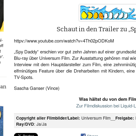
Schaut in den Trailer zu „
l-
httpv://www.youtube.com/watch?v=4Th02pODKoM
ff
t
„Spy Daddy“ erschien vor gut zehn Jahren auf einer grundsoli
e“.
Blu-ray über Universum Film. Zur Ausstattung gehören mal wi
s
Interview mit dem Hauptdarsteller zum Film, eine zehnminüti
elfminütiges Feature über die Dreharbeiten mit Kindern, ein
TV-Spots.
can
Sascha Ganser (Vince)
Was hältst du von dem Fil
Zur Filmdiskussion bei Liquid-
Universum Film__
Copyright aller Filmbilder/Label:
Freigabe:
: Ja/Ja
Ray/DVD
Share