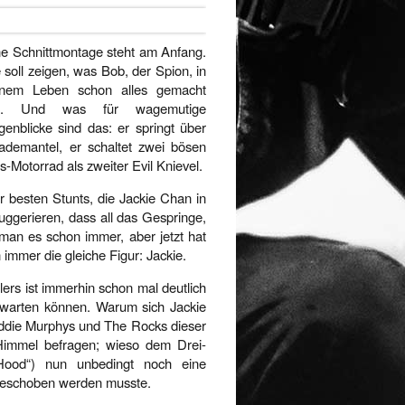
ne Schnittmontage steht am Anfang.
 soll zeigen, was Bob, der Spion, in
inem Leben schon alles gemacht
t. Und was für wagemutige
genblicke sind das: er springt über
demantel, er schaltet zwei bösen
s-Motorrad als zweiter Evil Knievel.
er besten Stunts, die Jackie Chan in
 suggerieren, dass all das Gespringe,
an es schon immer, aber jetzt hat
n immer die gleiche Figur: Jackie.
ers ist immerhin schon mal deutlich
warten können. Warum sich Jackie
ddie Murphys und The Rocks dieser
Himmel befragen; wieso dem Drei-
-Hood“) nun unbedingt noch eine
hgeschoben werden musste.