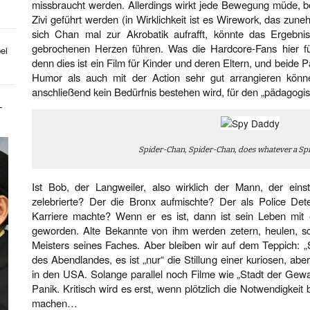
missbraucht werden. Allerdings wirkt jede Bewegung müde, b
Zivi geführt werden (in Wirklichkeit ist es Wirework, das zun
sich Chan mal zur Akrobatik aufrafft, könnte das Ergebni
gebrochenen Herzen führen. Was die Hardcore-Fans hier fühl
ei
denn dies ist ein Film für Kinder und deren Eltern, und beide
Humor als auch mit der Action sehr gut arrangieren könn
anschließend kein Bedürfnis bestehen wird, für den „pädagogisc
-
Spider-Chan, Spider-Chan, does whatever a Sp
Ist Bob, der Langweiler, also wirklich der Mann, der ein
zelebrierte? Der die Bronx aufmischte? Der als Police Det
Karriere machte? Wenn er es ist, dann ist sein Leben mit e
geworden. Alte Bekannte von ihm werden zetern, heulen, s
Meisters seines Faches. Aber bleiben wir auf dem Teppich: „
des Abendlandes, es ist „nur“ die Stillung einer kuriosen, a
in den USA. Solange parallel noch Filme wie „Stadt der Gewa
Panik. Kritisch wird es erst, wenn plötzlich die Notwendigkeit 
machen…