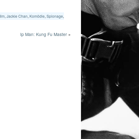
ilm
,
Jackie Chan
,
Komödie
,
Spionage
,
Ip Man: Kung Fu Master
»