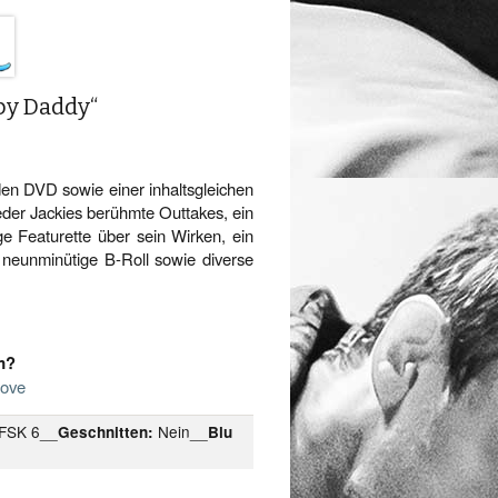
Spy Daddy“
den DVD sowie einer inhaltsgleichen
eder Jackies berühmte Outtakes, ein
ge Featurette über sein Wirken, ein
e neunminütige B-Roll sowie diverse
m?
Love
FSK 6__
Nein__
Geschnitten:
Blu