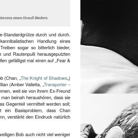
erzens einen Strauß Biedern.
rie-Standardgrütze durch und durch.
annibalistischen Handlung eines
Treiben sogar so bitterlich bieder,
lle und Rautenpulli herausgeputzten
len gefälligst mal einen auf „Fear &
b (Chan, „
The Knight of Shadows
„)
lian (Amber Valletta, „
Transporter –
kommen, weil sie von ihrem Ex-Freund
 man beinah heraushören, dass sie
s Gegenteil vermittelt werden soll;
t ein Basisproblem, dass Chan
n, verstärkt den Eindruck natürlich
eiligen Bob auch nicht viel weniger