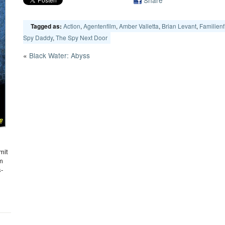
Action
,
Agentenfilm
,
Amber Valletta
,
Brian Levant
,
Familienf
Tagged as:
Spy Daddy
,
The Spy Next Door
«
Black Water: Abyss
mit
hm
s-