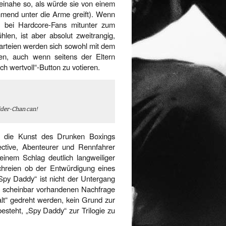
einahe so, als würde sie von einem
ehmend unter die Arme greift). Wenn
s bei Hardcore-Fans mitunter zum
en, ist aber absolut zweitrangig,
 Parteien werden sich sowohl mit dem
en, auch wenn seitens der Eltern
h wertvoll“-Button zu votieren.
ider-Chan can!
st die Kunst des Drunken Boxings
ective, Abenteurer und Rennfahrer
inem Schlag deutlich langweiliger
chreien ob der Entwürdigung eines
Spy Daddy“ ist nicht der Untergang
ber scheinbar vorhandenen Nachfrage
lt“ gedreht werden, kein Grund zur
besteht, „Spy Daddy“ zur Trilogie zu