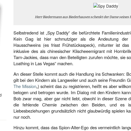
Herr Biedermann aus Biederhausen schenkt der Dame seines H
Selbstredend ist „Spy Daddy“ die befürchtete Familienindust
Kein Gag ist hier schmutziger als die Andeutung der k
Hausschweins (es frisst Frühstücksspeck), mitunter ist das 
inklusive des als chinesischer Klischeeemigrant mit Hornbri
Tarn-Jackies, dass man den Beteiligten zurufen möchte, sie sol
Loathing in Las Vegas“ machen.
An dieser Stelle kommt auch die Handlung ins Schwanken: Bo
gilt bei den Kindern als Langweiler und auch seine Freundin Gil
The Mission
„) scheint das zu registrieren, heißt es aber will
belogen und betrogen wurde. Im Dialog mit den Kindern kann
d
Bob zwar mag, aber gar nicht liebt, obwohl in dieser Szene da
die fehlende Chemie zwischen den Beiden, und es is
Liebesbeziehungen grundsätzlich nicht glaubwürdig spielen kan
nur noch.
Hinzu kommt, dass das Spion-Alter-Ego des vermeintlich langw