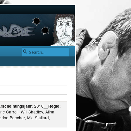
2010__
Erscheinungsjahr:
Regie:
e Carroll, Will Shadley, Alina
rine Boecher, Mia Stallard,