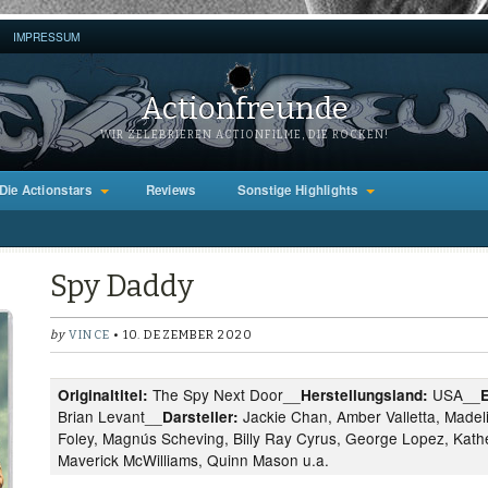
IMPRESSUM
Actionfreunde
WIR ZELEBRIEREN ACTIONFILME, DIE ROCKEN!
Die Actionstars
Reviews
Sonstige Highlights
Spy Daddy
by
VINCE
• 10. DEZEMBER 2020
The Spy Next Door__
USA__
Originaltitel:
Herstellungsland:
Brian Levant__
Jackie Chan, Amber Valletta, Madelin
Darsteller:
Foley, Magnús Scheving, Billy Ray Cyrus, George Lopez, Kathe
Maverick McWilliams, Quinn Mason u.a.