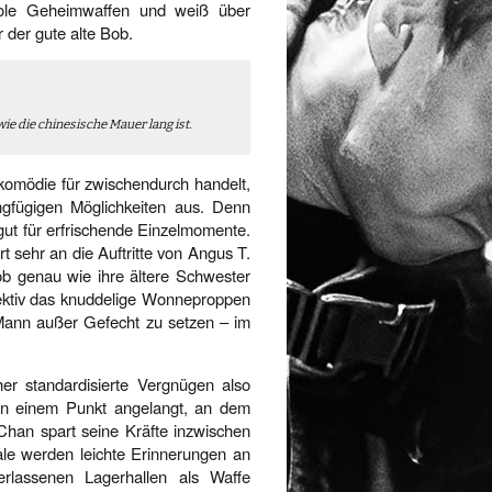
oole Geheimwaffen und weiß über
 der gute alte Bob.
ie die chinesische Mauer lang ist.
komödie für zwischendurch handelt,
ngfügigen Möglichkeiten aus. Denn
gut für erfrischende Einzelmomente.
t sehr an die Auftritte von Angus T.
b genau wie ihre ältere Schwester
fektiv das knuddelige Wonneproppen
-Mann außer Gefecht zu setzen – im
r standardisierte Vergnügen also
 an einem Punkt angelangt, an dem
. Chan spart seine Kräfte inzwischen
nale werden leichte Erinnerungen an
lassenen Lagerhallen als Waffe