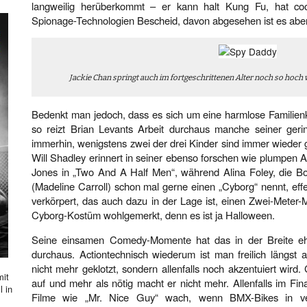
langweilig herüberkommt – er kann halt Kung Fu, hat c
Spionage-Technologien Bescheid, davon abgesehen ist es aber
Jackie Chan springt auch im fortgeschrittenen Alter noch so hoch w
Bedenkt man jedoch, dass es sich um eine harmlose Familien
so reizt Brian Levants Arbeit durchaus manche seiner geri
immerhin, wenigstens zwei der drei Kinder sind immer wieder 
Will Shadley erinnert in seiner ebenso forschen wie plumpen Ar
Jones in „Two And A Half Men“, während Alina Foley, die Bo
(Madeline Carroll) schon mal gerne einen „Cyborg“ nennt, ef
verkörpert, das auch dazu in der Lage ist, einen Zwei-Meter
Cyborg-Kostüm wohlgemerkt, denn es ist ja Halloween.
Seine einsamen Comedy-Momente hat das in der Breite ehe
durchaus. Actiontechnisch wiederum ist man freilich längst
nicht mehr geklotzt, sondern allenfalls noch akzentuiert wird
mit
auf und mehr als nötig macht er nicht mehr. Allenfalls im Fi
l in
Filme wie „Mr. Nice Guy“ wach, wenn BMX-Bikes in ver