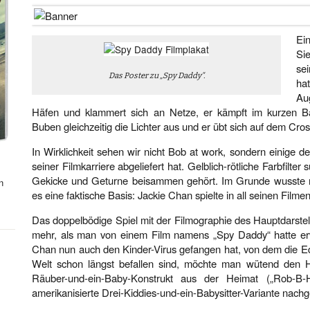
Ei
Sie
se
Das Poster zu „Spy Daddy“.
ha
Au
Häfen und klammert sich an Netze, er kämpft im kurzen Ba
Buben gleichzeitig die Lichter aus und er übt sich auf dem Cros
In Wirklichkeit sehen wir nicht Bob at work, sondern einige d
seiner Filmkarriere abgeliefert hat. Gelblich-rötliche Farbfilter
Gekicke und Geturne beisammen gehört. Im Grunde wusste m
n
es eine faktische Basis: Jackie Chan spielte in all seinen Filme
Das doppelbödige Spiel mit der Filmographie des Hauptdarstell
mehr, als man von einem Film namens „Spy Daddy“ hatte er
Chan nun auch den Kinder-Virus gefangen hat, von dem die E
Welt schon längst befallen sind, möchte man wütend den 
Räuber-und-ein-Baby-Konstrukt aus der Heimat („Rob-B
amerikanisierte Drei-Kiddies-und-ein-Babysitter-Variante nac