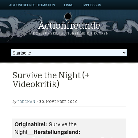
ACTIONFREUNDE REDAKTION
LINKS
IMPRESSUM
Actionfreunde
WIR ZELEBRIEREN ACTIONFILME, DIE ROCKEN!
Survive the Night (+
Videokritik)
by
FREEMAN
• 30. NOVEMBER 2020
Originaltitel:
Survive the
Night__
Herstellungsland: