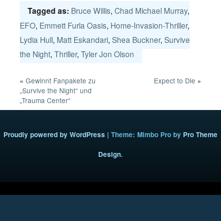
Bruce Willis
,
Chad Michael Murray
,
Tagged as:
EFO
,
Emmett Furla Oasis
,
Home-Invasion-Thriller
,
Lydia Hull
,
Matt Eskandari
,
Shea Buckner
,
Survive
the Night
,
Thriller
,
Tyler Jon Olson
«
Gewinnt Fanpakete zu
Expect to Die
»
„Survive the Night“ und
„Trauma Center“
Proudly powered by WordPress
|
Theme: Mimbo Pro by
Pro Theme
Design
.