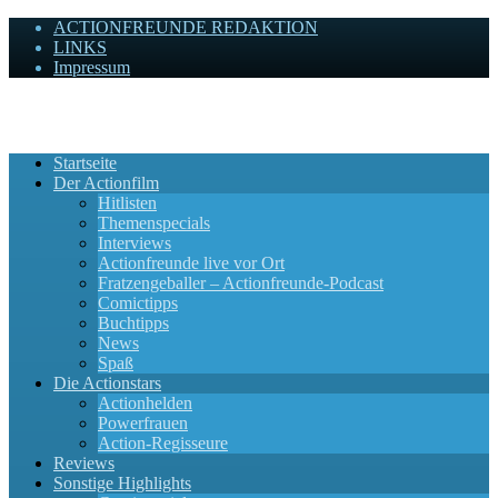
ACTIONFREUNDE REDAKTION
LINKS
Impressum
Actionfreunde
Wir zelebrieren Actionfilme, die rocken!
Startseite
Der Actionfilm
Hitlisten
Themenspecials
Interviews
Actionfreunde live vor Ort
Fratzengeballer – Actionfreunde-Podcast
Comictipps
Buchtipps
News
Spaß
Die Actionstars
Actionhelden
Powerfrauen
Action-Regisseure
Reviews
Sonstige Highlights