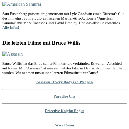
Sam Firstenberg präsentiert gemeinsam mit Lyle Goodwin einen Director's Cut
des ihm einst vom Studio entrissenen Martial-Arts-Actioners "American
Samurai" mit Mark Dacascos und David Bradley. Und das absolut kostenlos.
Alle Infos!
Die letzten Filme mit Bruce Willis
Bruce Willis hat das Ende seiner Filmkarriere verkündet. Es war ein Abschied
auf Raten. Mit "Assassin" ist nun sein letzter Film in Deutschland veröffentlicht
wurden. Wir nehmen uns seinen letzten Filmauftritt zur Brust!
Assassin - Every Body is a Weapon
Paradise City
Detective Knight: Rogue
Wire Room