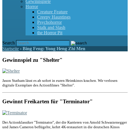
Gewinnspiele
Horror
Creature Feature
Creepy Hauntings
Psychohorror
Stalk and Slash
the Horror Pit
Search
Startseite
›
Bing Feng: Yong Heng Zhi Men
Gewinnspiel zu "Shelter"
Jason Statham lässt es ab sofort in euren Heimkinos krachen. Wir verlosen
digitale Exemplare des Actionfilmes "Shelter".
Gewinnt Freikarten für "Terminator"
Der Actionklassiker "Terminator", der die Karrieren von Arnold Schwarzenegger
und James Cameron beflügelte, kehrt 4K-restauriert in die deutschen Kinos