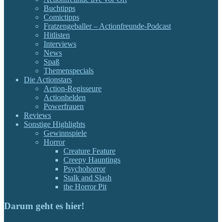
Buchtipps
Comictipps
Fratzengeballer – Actionfreunde-Podcast
Hitlisten
Interviews
News
Spaß
Themenspecials
Die Actionstars
Action-Regisseure
Actionhelden
Powerfrauen
Reviews
Sonstige Highlights
Gewinnspiele
Horror
Creature Feature
Creepy Hauntings
Psychohorror
Stalk and Slash
the Horror Pit
Darum geht es hier!