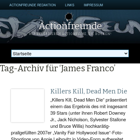
ACTIONFREUNDE REDAKTION
LINKS
IMPRESSUM
Actionfreunde
WIR ZELEBRIEREN ACTIONFILME, DIE ROCKEN!
Tag-Archiv für ‘James Franco’
Killers Kill, Dead Men Die
„Killers Kill, Dead Men Die“ präsentiert
einem das Ergebnis des mit insgesamt
39 Stars (unter ihnen Robert Downey
Jr., Jack Nicholson, Sylvester Stallone
und Bruce Willis) hochkarätig-
prallgefüllten 2007er „Vanity Fair Hollywood Issue“-Foto-
Shootings von Annie Leibovitz in Video-Form aufbereitet…