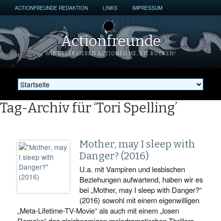
ACTIONFREUNDE REDAKTION
LINKS
IMPRESSUM
Actionfreunde
WIR ZELEBRIEREN ACTIONFILME, DIE ROCKEN!
Tag-Archiv für ‘Tori Spelling’
Mother, may I sleep with
Danger? (2016)
U.a. mit Vampiren und lesbischen
Beziehungen aufwartend, haben wir es
bei „Mother, may I sleep with Danger?“
(2016) sowohl mit einem eigenwilligen
„Meta-Lifetime-TV-Movie“ als auch mit einem „losen
Remake“ des gleichnamigen melodramatischen Thrillers