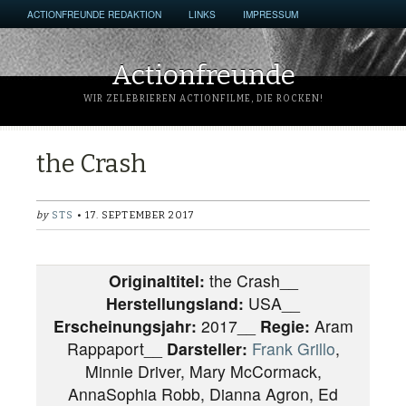
ACTIONFREUNDE REDAKTION
LINKS
IMPRESSUM
Actionfreunde
WIR ZELEBRIEREN ACTIONFILME, DIE ROCKEN!
the Crash
by
STS
• 17. SEPTEMBER 2017
Originaltitel:
the Crash__
Herstellungsland:
USA__
Erscheinungsjahr:
2017__
Regie:
Aram
Rappaport__
Darsteller:
Frank Grillo
,
Minnie Driver, Mary McCormack,
AnnaSophia Robb, Dianna Agron, Ed