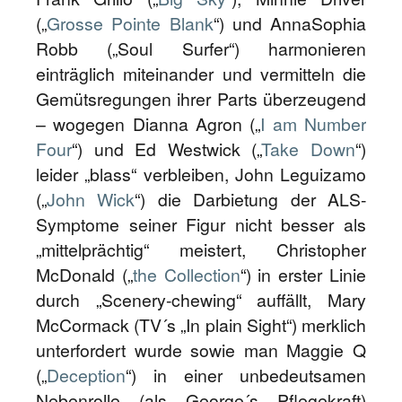
(„
Grosse Pointe Blank
“) und AnnaSophia
Robb („Soul Surfer“) harmonieren
einträglich miteinander und vermitteln die
Gemütsregungen ihrer Parts überzeugend
– wogegen Dianna Agron („
I am Number
Four
“) und Ed Westwick („
Take Down
“)
leider „blass“ verbleiben, John Leguizamo
(„
John Wick
“) die Darbietung der ALS-
Symptome seiner Figur nicht besser als
„mittelprächtig“ meistert, Christopher
McDonald („
the Collection
“) in erster Linie
durch „Scenery-chewing“ auffällt, Mary
McCormack (TV´s „In plain Sight“) merklich
unterfordert wurde sowie man Maggie Q
(„
Deception
“) in einer unbedeutsamen
Nebenrolle (als George´s Pflegekraft)