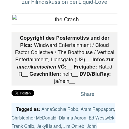
zur Filmdiskussion bei Liquid-Love
Copyright des Postermotivs und der
Pics:
Windward Entertainment / Cloud
Factor Collective / The Boathouse / Vertical
Entertainment, Lionsgate (US)__
Infos zur
amerikanischen
VÖ:
__
Freigabe:
Rated
R
__
Geschnitten:
nein__
DVD/BluRay:
ja/nein__
Share
AnnaSophia Robb
,
Aram Rappaport
,
Tagged as:
Christopher McDonald
,
Dianna Agron
,
Ed Westwick
,
Frank Grillo
,
Jekyll Island
,
Jim Ortlieb
,
John