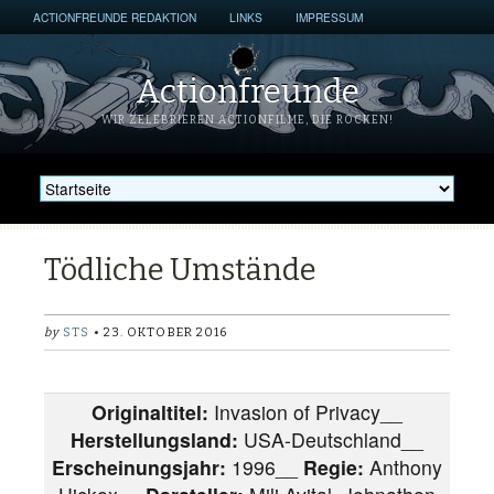
ACTIONFREUNDE REDAKTION
LINKS
IMPRESSUM
Actionfreunde
WIR ZELEBRIEREN ACTIONFILME, DIE ROCKEN!
Tödliche Umstände
by
STS
• 23. OKTOBER 2016
Originaltitel:
Invasion of Privacy__
Herstellungsland:
USA-Deutschland__
Erscheinungsjahr:
1996__
Regie:
Anthony