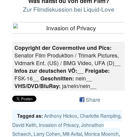
Was hältst du von dem Film?
Zur Filmdiskussion bei Liquid-Love
Copyright der Covermotive und Pics:
Senator Film Produktion / Trimark Pictures,
Vidmark Ent. (US) / BMG Video, UFA (D)__
Infos zur deutschen VÖ:
__
Freigabe:
FSK-16
__
Geschnitten:
nein__
VHS/DVD/BluRay:
ja/nein/nein__
Share
Anthony Hickox
,
Charlotte Rampling
,
Tagged as:
David Keith
,
Invasion of Privacy
,
Johnathon
Schaech
,
Larry Cohen
,
Mili Avital
,
Monica Moench
,