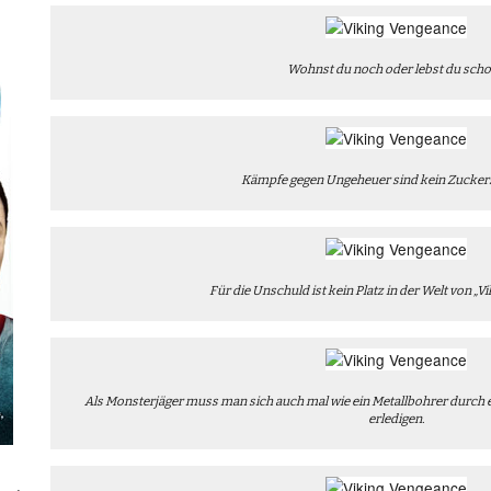
Wohnst du noch oder lebst du sch
Kämpfe gegen Ungeheuer sind kein Zucker
Für die Unschuld ist kein Platz in der Welt von „V
Als Monsterjäger muss man sich auch mal wie ein Metallbohrer durch 
erledigen.