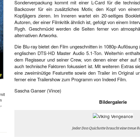
Sonderverpackung kommt mit einer L-Card für die technisc
Backcover für ein zusätzliches Motiv, den Kopf von ein
Kopfjägers zieren. Im Inneren wartet ein 20-seitiges Bookl
Autoren, der einer Filmkritik ähnlich ist, gefolgt von einem Inte
Rygh. Geschmückt werden die Seiten ferner von atmosphär
alternativen Artworks.
Die Blu-ray bietet den Film ungeschnitten in 1080p-Auflösung
englischen DTS-HD Master Audio 5.1-Ton. Weiterhin enthal
dem Regisseur und seiner Crew, von denen einer eher auf 
auch technische Faktoren fokussiert ist. Mit weiteren Extras s
eine zweiminütige Featurette sowie den Trailer im Original 
ferner eine Trailershow zum Programm von Indeed Film.
Sascha Ganser (Vince)
mit
hm
Bildergalerie
s-
Jeder Don Quichotte braucht eine treue R