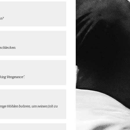
on?
schlecken.
iking Vengeance“.
enge Höhlen bohren, um seinen Job zu