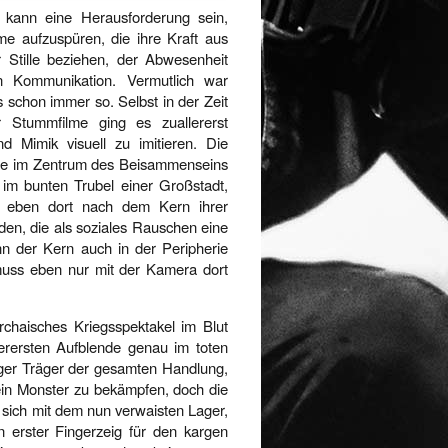
 kann eine Herausforderung sein,
lme aufzuspüren, die ihre Kraft aus
r Stille beziehen, der Abwesenheit
n Kommunikation. Vermutlich war
 schon immer so. Selbst in der Zeit
r Stummfilme ging es zuallererst
 Mimik visuell zu imitieren. Die
ise im Zentrum des Beisammenseins
 im bunten Trubel einer Großstadt,
en eben dort nach dem Kern ihrer
en, die als soziales Rauschen eine
n der Kern auch in der Peripherie
 muss eben nur mit der Kamera dort
rchaisches Kriegsspektakel im Blut
llerersten Aufblende genau im toten
niger Träger der gesamten Handlung,
ein Monster zu bekämpfen, doch die
t sich mit dem nun verwaisten Lager,
 erster Fingerzeig für den kargen