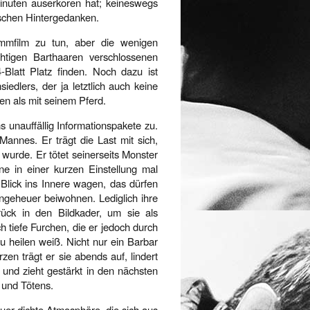
inuten auserkoren hat; keineswegs
schen Hintergedanken.
mmfilm zu tun, aber die wenigen
htigen Barthaaren verschlossenen
Blatt Platz finden. Noch dazu ist
edlers, der ja letztlich auch keine
n als mit seinem Pferd.
s unauffällig Informationspakete zu.
Mannes. Er trägt die Last mit sich,
wurde. Er tötet seinerseits Monster
e in einer kurzen Einstellung mal
 Blick ins Innere wagen, das dürfen
ngeheuer beiwohnen. Lediglich ihre
urück in den Bildkader, um sie als
tiefe Furchen, die er jedoch durch
 heilen weiß. Nicht nur ein Barbar
en trägt er sie abends auf, lindert
 und zieht gestärkt in den nächsten
 und Tötens.
uer dichte Atmosphäre, die sich aus