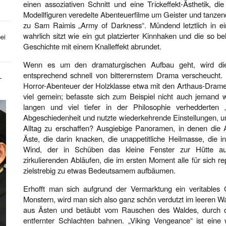
einen assoziativen Schnitt und eine Trickeffekt-Ästhetik, d
Modellfiguren veredelte Abenteuerfilme um Geister und tanzend
zu Sam Raimis „Army of Darkness“. Mündend letztlich in e
wahrlich sitzt wie ein gut platzierter Kinnhaken und die so 
ei
Geschichte mit einem Knalleffekt abrundet.
Wenn es um den dramaturgischen Aufbau geht, wird die 
entsprechend schnell von bitterernstem Drama verscheucht. 
-
Horror-Abenteuer der Holzklasse etwa mit den Arthaus-Drame
viel gemein; befasste sich zum Beispiel nicht auch jemand 
langen und viel tiefer in der Philosophie verhedderten 
Abgeschiedenheit und nutzte wiederkehrende Einstellungen, um 
Alltag zu erschaffen? Ausgiebige Panoramen, in denen die 
Äste, die darin knacken, die unappetitliche Heilmasse, die i
Wind, der in Schüben das kleine Fenster zur Hütte au
zirkulierenden Abläufen, die im ersten Moment alle für sich rep
zielstrebig zu etwas Bedeutsamem aufbäumen.
Erhofft man sich aufgrund der Vermarktung ein veritables
Monstern, wird man sich also ganz schön verdutzt im leeren Wa
aus Ästen und betäubt vom Rauschen des Waldes, durch da
entfernter Schlachten bahnen. „Viking Vengeance“ ist eine 