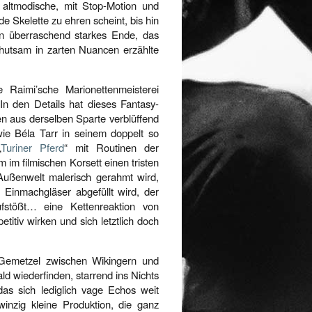
ie altmodische, mit Stop-Motion und
e Skelette zu ehren scheint, bis hin
in überraschend starkes Ende, das
behutsam in zarten Nuancen erzählte
Raimi’sche Marionettenmeisterei
In den Details hat dieses Fantasy-
n aus derselben Sparte verblüffend
wie Béla Tarr in seinem doppelt so
„
Turiner Pferd
“ mit Routinen der
im filmischen Korsett einen tristen
Außenwelt malerisch gerahmt wird,
n Einmachgläser abgefüllt wird, der
fstößt… eine Kettenreaktion von
etitiv wirken und sich letztlich doch
 Gemetzel zwischen Wikingern und
ld wiederfinden, starrend ins Nichts
s sich lediglich vage Echos weit
winzig kleine Produktion, die ganz