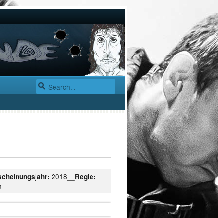
2018__
scheinungsjahr:
Regie:
n