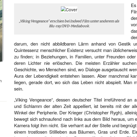
Es
Fi
de
„Viking Vengeance“ erschien bei Indeed Film unter anderem als
vo
Blu-ray/DVD-Mediabook.
das
de
darum, den nicht abbildbaren Lärm anhand von Gestik und
Quintessenz menschlicher Existenz versucht man üblicherwe
zu finden; in Beziehungen, in Familien, unter Freunden oder
deren Lichter nie erlöschen. Die meisten Erzähler such
Geschichte, wo Menschen sind, wo Dialoge ausgetauscht werd
Aura der Lebendigkeit entstehen lassen. Aber manchmal kan
n
liegen, gerade dort, wo sich das Leben nicht abspielt. Man
sein.
„Viking Vengeance“, dessen deutscher Titel irreführend an a
und Schlamm der alten Zeit appelliert, ist bereits mit der a
Winkel der Peripherie. Der Krieger (Christopher Rygh), allei
bewegt sich schnaufend nach links aus dem Bild heraus, um 
Kamera folgt ihm nicht. Sie verharrt auf der Stelle und begnüg
einem trostlosen Stillleben aus Bäumen, Gras und Erde. Ein