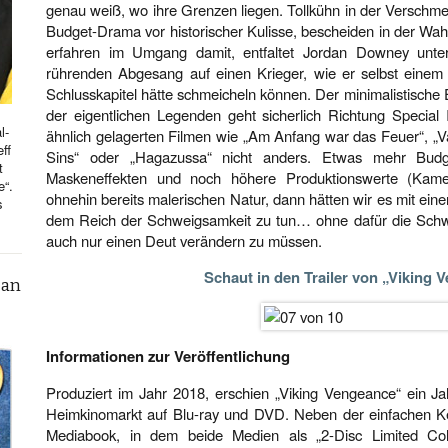
genau weiß, wo ihre Grenzen liegen. Tollkühn in der Verschm
Budget-Drama vor historischer Kulisse, bescheiden in der Wahl
erfahren im Umgang damit, entfaltet Jordan Downey unte
rührenden Abgesang auf einen Krieger, wie er selbst eine
Schlusskapitel hätte schmeicheln können. Der minimalistisch
der eigentlichen Legenden geht sicherlich Richtung Special 
l-
ähnlich gelagerten Filmen wie „Am Anfang war das Feuer“, „V
ff
Sins“ oder „Hagazussa“ nicht anders. Etwas mehr Bud
t
Maskeneffekten und noch höhere Produktionswerte (Kame
e“.
ohnehin bereits malerischen Natur, dann hätten wir es mit ein
s
dem Reich der Schweigsamkeit zu tun… ohne dafür die Sch
auch nur einen Deut verändern zu müssen.
Schaut in den Trailer von „Viking 
can
Informationen zur Veröffentlichung
Produziert im Jahr 2018, erschien „Viking Vengeance“ ein Ja
Heimkinomarkt auf Blu-ray und DVD. Neben der einfachen Ke
Mediabook, in dem beide Medien als „2-Disc Limited Colle