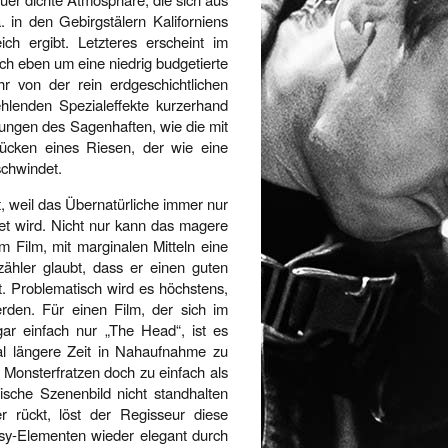
a. in den Gebirgstälern Kaliforniens
h ergibt. Letzteres erscheint im
ich eben um eine niedrig budgetierte
r von der rein erdgeschichtlichen
hlenden Spezialeffekte kurzerhand
erungen des Sagenhaften, wie die mit
ücken eines Riesen, der wie eine
chwindet.
t, weil das Übernatürliche immer nur
utet wird. Nicht nur kann das magere
m Film, mit marginalen Mitteln eine
ähler glaubt, dass er einen guten
ht. Problematisch wird es höchstens,
rden. Für einen Film, der sich im
ar einfach nur „The Head“, ist es
l längere Zeit in Nahaufnahme zu
er Monsterfratzen doch zu einfach als
sche Szenenbild nicht standhalten
 rückt, löst der Regisseur diese
asy-Elementen wieder elegant durch