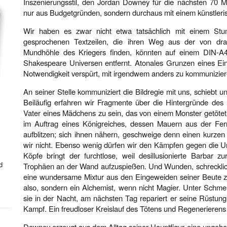
Inszenierungsstil, den Jordan Downey für die nächsten 70 M
nur aus Budgetgründen, sondern durchaus mit einem künstleri
Wir haben es zwar nicht etwa tatsächlich mit einem Stu
gesprochenen Textzeilen, die ihren Weg aus der von dra
Mundhöhle des Kriegers finden, könnten auf einem DIN-A4-
Shakespeare Universen entfernt. Atonales Grunzen eines Einsi
Notwendigkeit verspürt, mit irgendwem anders zu kommuniziere
An seiner Stelle kommuniziert die Bildregie mit uns, schiebt un
Beiläufig erfahren wir Fragmente über die Hintergründe des 
Vater eines Mädchens zu sein, das von einem Monster getötet 
im Auftrag eines Königreiches, dessen Mauern aus der Fern
aufblitzen; sich ihnen nähern, geschweige denn einen kurzen
wir nicht. Ebenso wenig dürfen wir den Kämpfen gegen die U
Köpfe bringt der furchtlose, weil desillusionierte Barbar z
d
Trophäen an der Wand aufzuspießen. Und Wunden, schrecklich 
eine wundersame Mixtur aus den Eingeweiden seiner Beute zu
also, sondern ein Alchemist, wenn nicht Magier. Unter Schmerz
sie in der Nacht, am nächsten Tag repariert er seine Rüstung
Kampf. Ein freudloser Kreislauf des Tötens und Regenerierens
Downey erzeugt aus dem Alltag seiner Hauptfigur eine ungehe