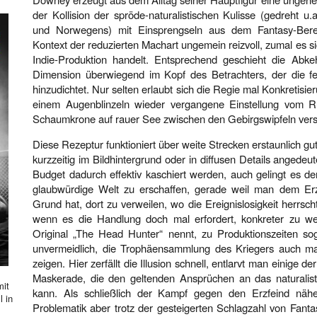
der Kollision der spröde-naturalistischen Kulisse (gedreht u.
und Norwegens) mit Einsprengseln aus dem Fantasy-Bereic
Kontext der reduzierten Machart ungemein reizvoll, zumal es s
Indie-Produktion handelt. Entsprechend geschieht die Abkeh
Dimension überwiegend im Kopf des Betrachters, der die fe
hinzudichtet. Nur selten erlaubt sich die Regie mal Konkretisi
einem Augenblinzeln wieder vergangene Einstellung vom R
Schaumkrone auf rauer See zwischen den Gebirgswipfeln vers
Diese Rezeptur funktioniert über weite Strecken erstaunlich gu
kurzzeitig im Bildhintergrund oder in diffusen Details angede
Budget dadurch effektiv kaschiert werden, auch gelingt es de
glaubwürdige Welt zu erschaffen, gerade weil man dem Erz
Grund hat, dort zu verweilen, wo die Ereignislosigkeit herrsc
wenn es die Handlung doch mal erfordert, konkreter zu we
Original „The Head Hunter“ nennt, zu Produktionszeiten sog
unvermeidlich, die Trophäensammlung des Kriegers auch ma
zeigen. Hier zerfällt die Illusion schnell, entlarvt man einige d
Maskerade, die den geltenden Ansprüchen an das naturalisti
mit
kann. Als schließlich der Kampf gegen den Erzfeind näher
l in
Problematik aber trotz der gesteigerten Schlagzahl von Fant