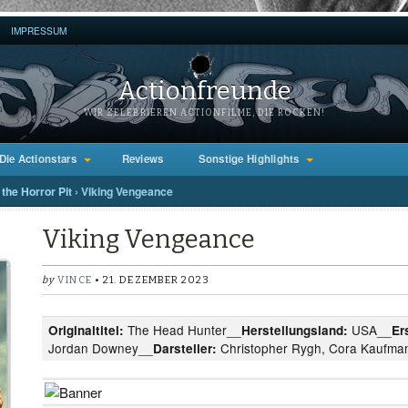
IMPRESSUM
Actionfreunde
WIR ZELEBRIEREN ACTIONFILME, DIE ROCKEN!
Die Actionstars
Reviews
Sonstige Highlights
the Horror Pit
›
Viking Vengeance
Viking Vengeance
by
VINCE
• 21. DEZEMBER 2023
The Head Hunter__
USA__
Originaltitel:
Herstellungsland:
Er
Jordan Downey__
Christopher Rygh, Cora Kaufma
Darsteller: