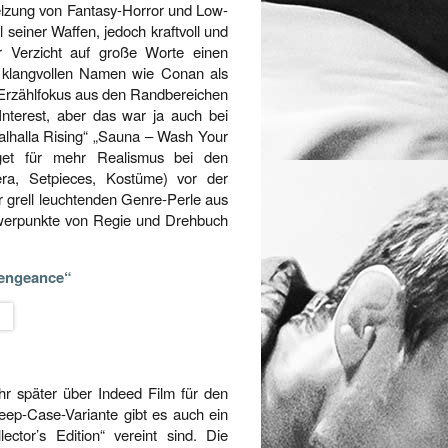
elzung von Fantasy-Horror und Low-
 seiner Waffen, jedoch kraftvoll und
r Verzicht auf große Worte einen
m klangvollen Namen wie Conan als
e Erzählfokus aus den Randbereichen
Interest, aber das war ja auch bei
alhalla Rising“ „Sauna – Wash Your
get für mehr Realismus bei den
ra, Setpieces, Kostüme) vor der
er grell leuchtenden Genre-Perle aus
werpunkte von Regie und Drehbuch
Vengeance“
hr später über Indeed Film für den
ep-Case-Variante gibt es auch ein
ctor’s Edition“ vereint sind. Die