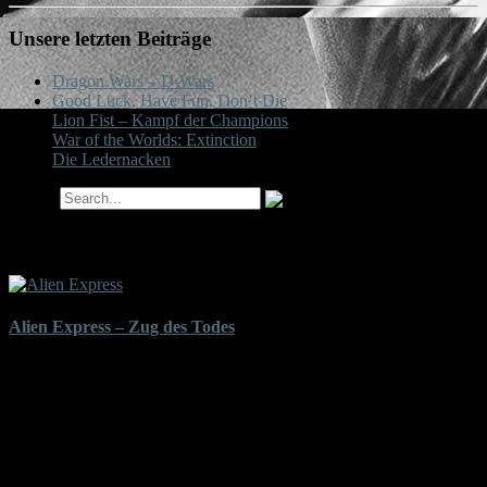
Unsere letzten Beiträge
Dragon Wars – D-Wars
Good Luck, Have Fun, Don’t Die
Lion Fist – Kampf der Champions
War of the Worlds: Extinction
Die Ledernacken
Search
Tag-Archiv für ‘Alien Express – Zug des Todes’
Alien Express – Zug des Todes
Ob die wohl Fahrkarten gelöst haben? In einem Superzug brausen
ein paar Aliens durch Amerika und verschnabbulieren die Fahrgäste.
Der einzige, der sich ihnen entgegenwirft, ist Lou Diamond Phillips.
Der kann die billige Produktion zwar nicht vollends retten, trägt aber
mit dazu bei, dass man zumindest während des Filmgenusses
einigen Spaß mit diesem Creature Feature hat.