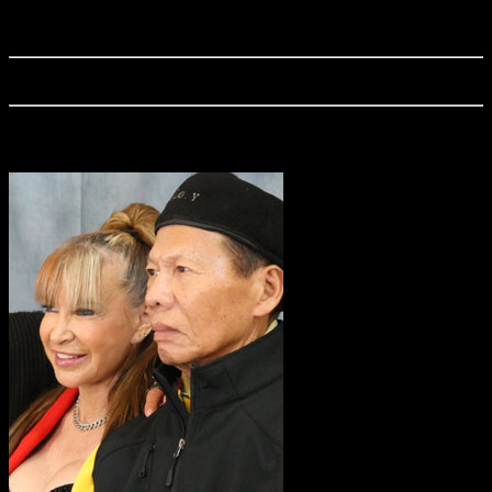
"The Furious", ein famoser Actionreißer mit furioser Martial-Arts-Action, startet
aktuell in den deutschen Kinos! Wir verraten euch, was der Actionfilm drauf hat!
Das Copyright unserer Wallpaper liegt bei Capelight Pictures
Actionfreunde vor Ort: Martial-Arts-Stars in Köln