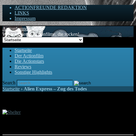
ACTIONFREUNDE REDAKTION
LINKS
Impressum
Actionfreunde
Wir zelebrieren Actionfilme, die rocken!
Startseite
Der Actionfilm
Die Actionstars
Reviews
Sonstige Highlights
Search
Startseite
›
Alien Express – Zug des Todes
Gewinnspiel zu "Shelter"
Jason Statham lässt es ab sofort in euren Heimkinos krachen. Wir verlosen
digitale Exemplare des Actionfilmes "Shelter".