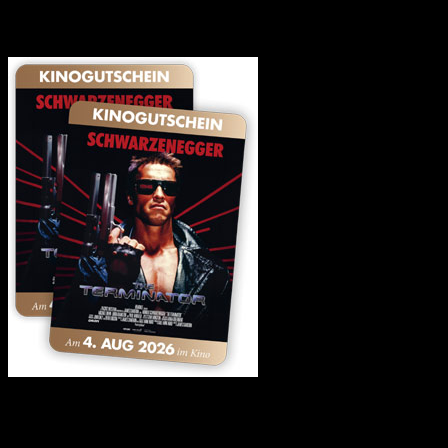
Gewinnt Freikarten für "Terminator"
Der Actionklassiker "Terminator", der die Karrieren von Arnold Schwarzenegger
und James Cameron beflügelte, kehrt 4K-restauriert in die deutschen Kinos
zurück und wir verlosen Freikarten!