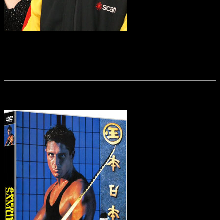
Am 28. September 2025 waren die Martial-Arts-Stars Bolo Yeung, Michael
Worth, Jeff Speakman und Cynthia Rothrock zu Gast bei dem Fanevent „Bolo
Yeung in Cologne“. Wir waren für euch vor Ort und haben das eine oder andere
Bild mitgebracht.
Der Director's Cut von „American Samurai“ ist da!