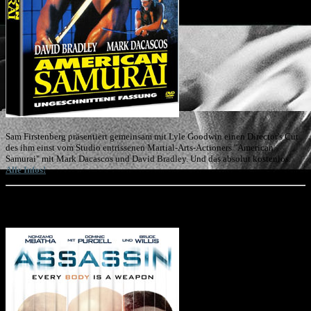
Sam Firstenberg präsentiert gemeinsam mit Lyle Goodwin einen Director's Cut
des ihm einst vom Studio entrissenen Martial-Arts-Actioners "American
Samurai" mit Mark Dacascos und David Bradley. Und das absolut kostenlos.
Alle Infos!
Die letzten Filme mit Bruce Willis