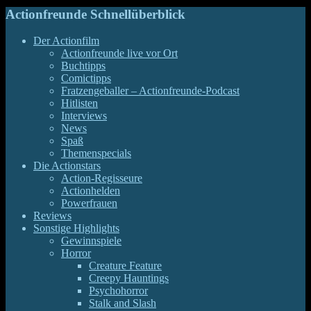
Actionfreunde Schnellüberblick
Der Actionfilm
Actionfreunde live vor Ort
Buchtipps
Comictipps
Fratzengeballer – Actionfreunde-Podcast
Hitlisten
Interviews
News
Spaß
Themenspecials
Die Actionstars
Action-Regisseure
Actionhelden
Powerfrauen
Reviews
Sonstige Highlights
Gewinnspiele
Horror
Creature Feature
Creepy Hauntings
Psychohorror
Stalk and Slash