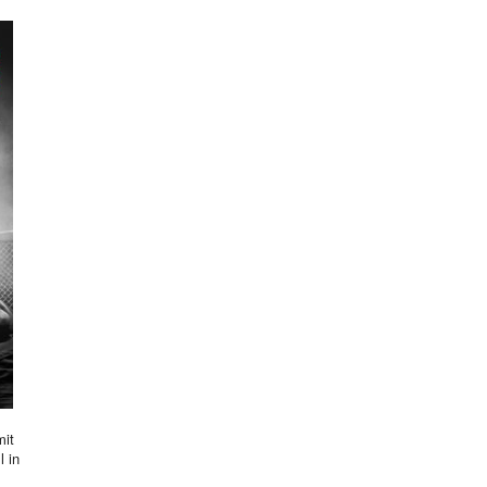
mit
l in