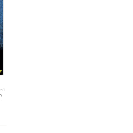
mit
hm
s-