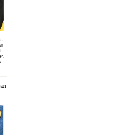
l-
ff
t
e“.
s
can