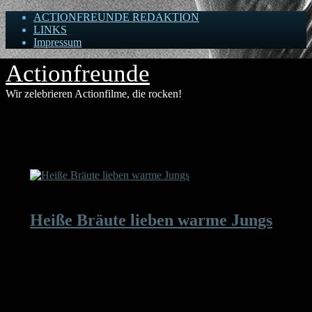
ACTIONFREUNDE REDAKTION
LINKS
Impressum
Actionfreunde
Wir zelebrieren Actionfilme, die rocken!
Tag-Archiv für ‘Brian Patrick Murphy’
Heiße Bräute lieben warme Jungs
Wenns mal wieder mit den Weibern nicht so läuft, tut
einfach so, als wäret ihr schwul. Dann wollen euch die
Frauen garantiert abschleppen. Zumindest behauptet das
diese wenig gelungene Aufreißer-Komödie, die mit Eric
Roberts immerhin einen bekannteren Namen im Cast