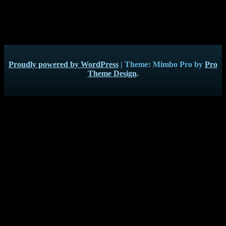
aufzuweisen hat und darüber so erfreut war, dass sie
vollkommen vergessen hat, auch ein paar witzige Pointen
vor die Kamera zu bitten…
Proudly powered by WordPress
|
Theme: Mimbo Pro by
Pro
Theme Design
.