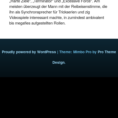
„Harte Ziele“, „Terminator“ und „Excessive Force“. Am
meisten überzeugt der Mann mit der Reibeisenstimme, die
ihn als Synchronsprecher für Trickserien und zig
Videospiele interessant machte, in zumindest ambivalent
bis megafies aufgestellten Rollen.
Proudly powered by WordPress
|
Theme: Mimbo Pro by
Pro Theme
Design
.