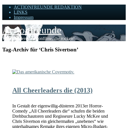
ACTIONFREUNDE REDAKTION
LINKS
Impressum
Actionfreunde
Wir zelebrieren Actionfilme, die rocken!
Tag-Archiv für ‘Chris Sivertson’
All Cheerleaders die (2013)
In Gestalt der eigenwillig-düsteren 2013er Horror-
Comedy „All Cheerleaders die“ schufen die beiden
Drehbuchautoren und Regisseure Lucky McKee und
Chris Sivertson ein gleichermaßen „unebenes“ wie
unterhaltsames Remake ihres eigenen Micro-Budget-