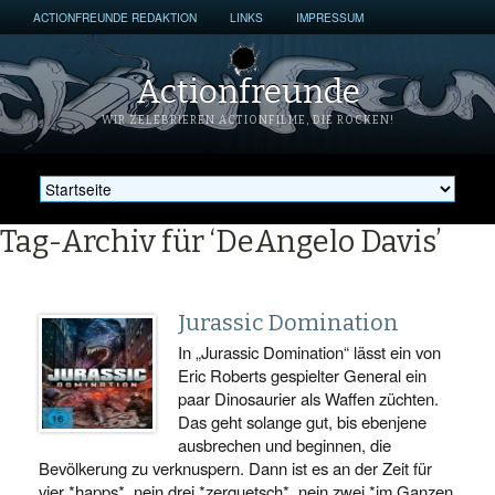
ACTIONFREUNDE REDAKTION
LINKS
IMPRESSUM
Actionfreunde
WIR ZELEBRIEREN ACTIONFILME, DIE ROCKEN!
Tag-Archiv für ‘DeAngelo Davis’
Jurassic Domination
In „Jurassic Domination“ lässt ein von
Eric Roberts gespielter General ein
paar Dinosaurier als Waffen züchten.
Das geht solange gut, bis ebenjene
ausbrechen und beginnen, die
Bevölkerung zu verknuspern. Dann ist es an der Zeit für
vier *happs*, nein drei *zerquetsch*, nein zwei *im Ganzen