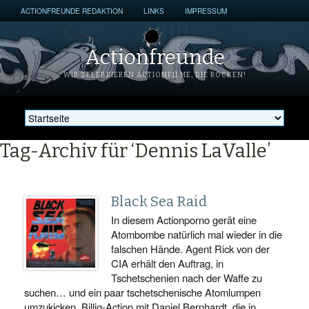
ACTIONFREUNDE REDAKTION
LINKS
IMPRESSUM
Actionfreunde
WIR ZELEBRIEREN ACTIONFILME, DIE ROCKEN!
Tag-Archiv für ‘Dennis LaValle’
Black Sea Raid
In diesem Actionporno gerät eine
Atombombe natürlich mal wieder in die
falschen Hände. Agent Rick von der
CIA erhält den Auftrag, in
Tschetschenien nach der Waffe zu
suchen… und ein paar tschetschenische Atomlumpen
umzukicken. Billig-Action mit Daniel Bernhardt, die in