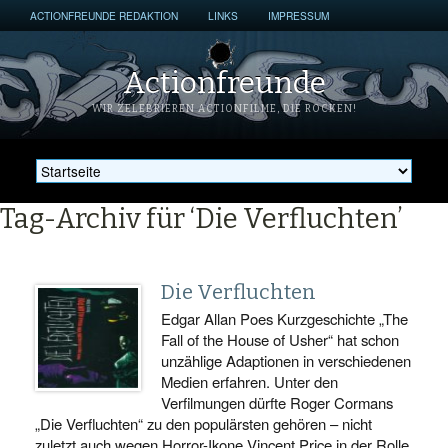
ACTIONFREUNDE REDAKTION
LINKS
IMPRESSUM
Actionfreunde
WIR ZELEBRIEREN ACTIONFILME, DIE ROCKEN!
Tag-Archiv für ‘Die Verfluchten’
Die Verfluchten
Edgar Allan Poes Kurzgeschichte „The
Fall of the House of Usher“ hat schon
unzählige Adaptionen in verschiedenen
Medien erfahren. Unter den
Verfilmungen dürfte Roger Cormans
„Die Verfluchten“ zu den populärsten gehören – nicht
zuletzt auch wegen Horror-Ikone Vincent Price in der Rolle