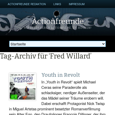
ACTIONFREUNDE REDAKTION
LINKS
IMPRESSUM
Actionfreunde
WIR ZELEBRIEREN ACTIONFILME, DIE ROCKEN!
Tag-Archiv für ‘Fred Willard’
Youth in Revolt
In „Youth in Revolt“ spielt Michael
Ceras seine Paraderolle als
schlacksiger, nerdiger Außenseiter, der
das Mädel seiner Träume erobern will.
Dabei erschafft Protagonist Nick Twisp
in Miguel Artetas prominent besetzter Romanverfilmung
sein Alter Ego, den Draufgänger Francois Dillinger, der ihm