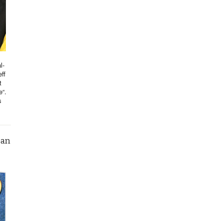
l-
ff
t
e“.
s
can