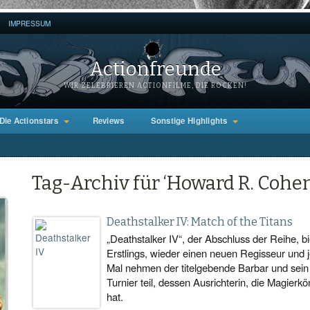
IMPRESSUM
Actionfreunde
WIR ZELEBRIEREN ACTIONFILME, DIE ROCKEN!
Die Actionstars
Reviews
Sonstige Highlights
Tag-Archiv für ‘Howard R. Cohen
Deathstalker IV: Match of the Titans
„Deathstalker IV“, der Abschluss der Reihe, b
Erstlings, wieder einen neuen Regisseur und
Mal nehmen der titelgebende Barbar und sein 
Turnier teil, dessen Ausrichterin, die Magierk
hat.