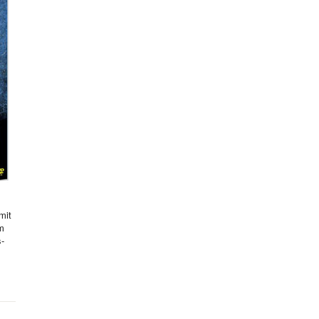
mit
hm
s-