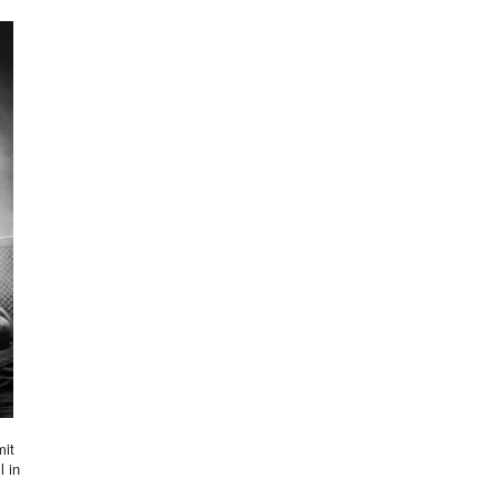
mit
l in