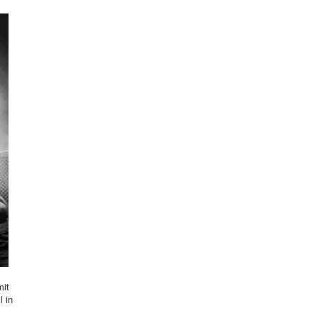
mit
l in