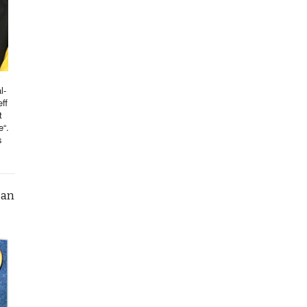
l-
ff
t
e“.
s
can