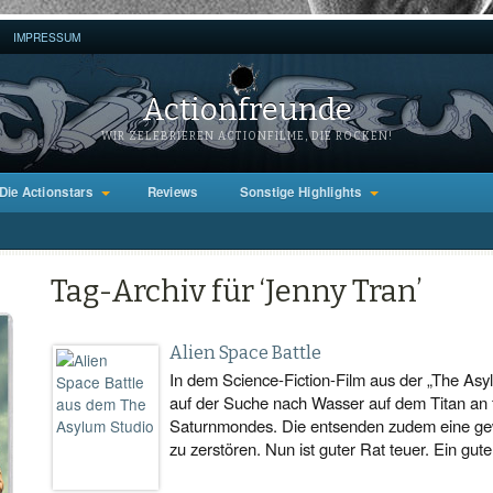
IMPRESSUM
Actionfreunde
WIR ZELEBRIEREN ACTIONFILME, DIE ROCKEN!
Die Actionstars
Reviews
Sonstige Highlights
Tag-Archiv für ‘Jenny Tran’
Alien Space Battle
In dem Science-Fiction-Film aus der „The As
auf der Suche nach Wasser auf dem Titan an 
Saturnmondes. Die entsenden zudem eine gew
zu zerstören. Nun ist guter Rat teuer. Ein gute