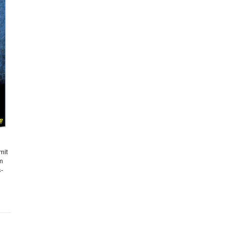
mit
hm
s-