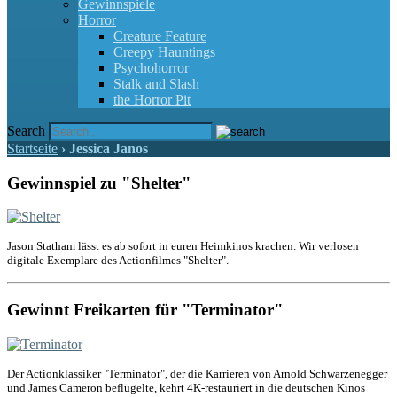
Gewinnspiele
Horror
Creature Feature
Creepy Hauntings
Psychohorror
Stalk and Slash
the Horror Pit
Search
Startseite
›
Jessica Janos
Gewinnspiel zu "Shelter"
Jason Statham lässt es ab sofort in euren Heimkinos krachen. Wir verlosen
digitale Exemplare des Actionfilmes "Shelter".
Gewinnt Freikarten für "Terminator"
Der Actionklassiker "Terminator", der die Karrieren von Arnold Schwarzenegger
und James Cameron beflügelte, kehrt 4K-restauriert in die deutschen Kinos