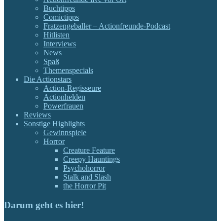
Buchtipps
Comictipps
Fratzengeballer – Actionfreunde-Podcast
Hitlisten
Interviews
News
Spaß
Themenspecials
Die Actionstars
Action-Regisseure
Actionhelden
Powerfrauen
Reviews
Sonstige Highlights
Gewinnspiele
Horror
Creature Feature
Creepy Hauntings
Psychohorror
Stalk and Slash
the Horror Pit
Darum geht es hier!