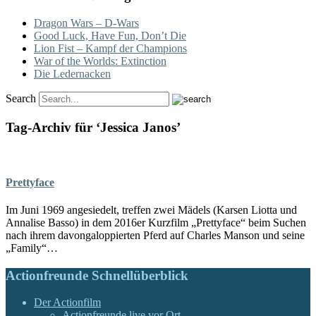
Dragon Wars – D-Wars
Good Luck, Have Fun, Don’t Die
Lion Fist – Kampf der Champions
War of the Worlds: Extinction
Die Ledernacken
Search
Tag-Archiv für ‘Jessica Janos’
Prettyface
Im Juni 1969 angesiedelt, treffen zwei Mädels (Karsen Liotta und
Annalise Basso) in dem 2016er Kurzfilm „Prettyface“ beim Suchen
nach ihrem davongaloppierten Pferd auf Charles Manson und seine
„Family“…
Actionfreunde Schnellüberblick
Der Actionfilm
Actionfreunde live vor Ort