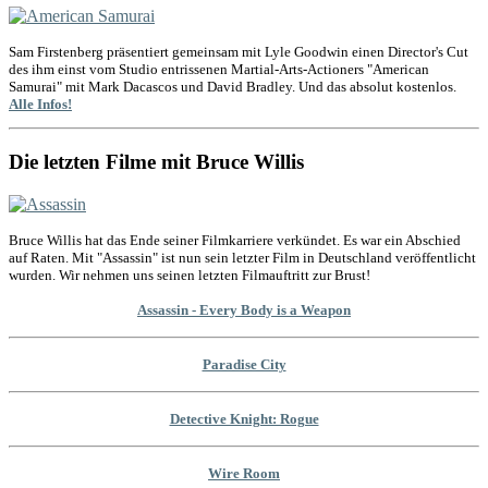
Sam Firstenberg präsentiert gemeinsam mit Lyle Goodwin einen Director's Cut
des ihm einst vom Studio entrissenen Martial-Arts-Actioners "American
Samurai" mit Mark Dacascos und David Bradley. Und das absolut kostenlos.
Alle Infos!
Die letzten Filme mit Bruce Willis
Bruce Willis hat das Ende seiner Filmkarriere verkündet. Es war ein Abschied
auf Raten. Mit "Assassin" ist nun sein letzter Film in Deutschland veröffentlicht
wurden. Wir nehmen uns seinen letzten Filmauftritt zur Brust!
Assassin - Every Body is a Weapon
Paradise City
Detective Knight: Rogue
Wire Room