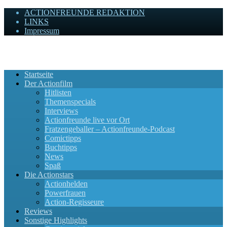
ACTIONFREUNDE REDAKTION
LINKS
Impressum
Actionfreunde
Wir zelebrieren Actionfilme, die rocken!
Startseite
Der Actionfilm
Hitlisten
Themenspecials
Interviews
Actionfreunde live vor Ort
Fratzengeballer – Actionfreunde-Podcast
Comictipps
Buchtipps
News
Spaß
Die Actionstars
Actionhelden
Powerfrauen
Action-Regisseure
Reviews
Sonstige Highlights