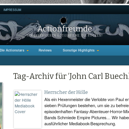
IMPRESSUM
Actionfreunde
WIR ZELEBRIEREN ACTIONFILME, DIE ROCKEN!
Die Actionstars
Reviews
Sonstige Highlights
Tag-Archiv für ‘John Carl Buechl
Herrscher der Hölle
Als ein Hexenmeister die Verlobte von Paul en
sieben Prüfungen bestehen, um sie zu befreien
episodenhaften Fantasy-Abenteuer-Horror-Mix
Bands Schmiede Empire Pictures… Wir haben e
ausführlicher Mediabook-Besprechung.