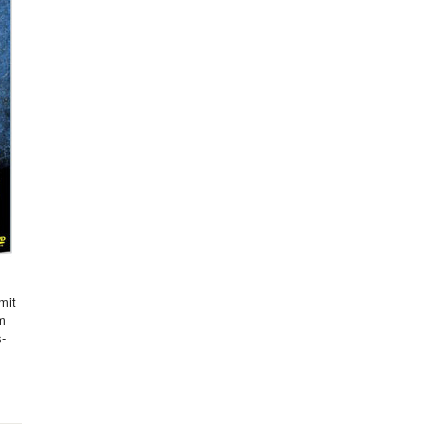
mit
hm
s-