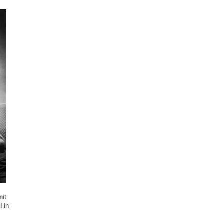
mit
l in