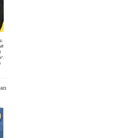
l-
ff
t
e“.
s
can