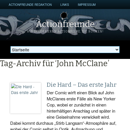
ACTIONFREUNDE REDAKTION
LINKS
IMPRESSUM
Actionfreunde
WIR ZELEBRIEREN ACTIONFILME, DIE ROCKEN!
Tag-Archiv für ‘John McClane’
Die Hard – Das erste Jahr
Der Comic wirft einen Blick auf John
McClanes erste Fälle als New Yorker
Cop, wobei er zunächst in einen
hinterhältigen Anschlag und später in
eine Geiselnahme verwickelt wird.
Dabei kommt durchaus „Stirb Langsam“-Atmosphäre auf,
wobei der Comic selbst in Optik, Aufmachung und