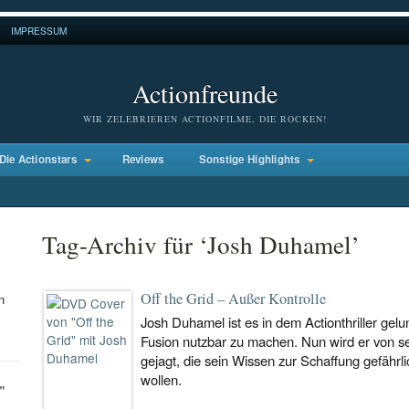
IMPRESSUM
Actionfreunde
WIR ZELEBRIEREN ACTIONFILME, DIE ROCKEN!
Die Actionstars
Reviews
Sonstige Highlights
Tag-Archiv für ‘Josh Duhamel’
Off the Grid – Außer Kontrolle
n
Josh Duhamel ist es in dem Actionthriller gelu
Fusion nutzbar zu machen. Nun wird er von s
gejagt, die sein Wissen zur Schaffung gefährl
wollen.
"