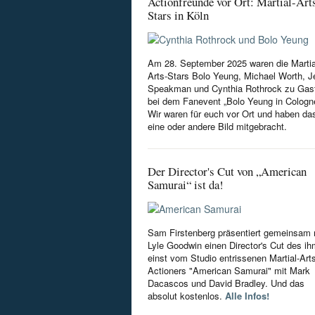
Actionfreunde vor Ort: Martial-Art
Stars in Köln
Am 28. September 2025 waren die Martia
Arts-Stars Bolo Yeung, Michael Worth, Je
Speakman und Cynthia Rothrock zu Gas
bei dem Fanevent „Bolo Yeung in Cologn
Wir waren für euch vor Ort und haben da
eine oder andere Bild mitgebracht.
Der Director's Cut von „American
Samurai“ ist da!
Sam Firstenberg präsentiert gemeinsam 
Lyle Goodwin einen Director's Cut des i
einst vom Studio entrissenen Martial-Art
Actioners "American Samurai" mit Mark
Dacascos und David Bradley. Und das
absolut kostenlos.
Alle Infos!