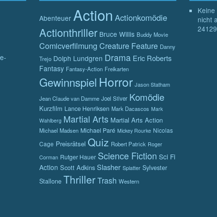
Action
Keine 
Actionkomödie
Abenteuer
nicht 
24129
Actionthriller
Bruce Willis
Buddy Movie
Comicverfilmung
Creature Feature
Danny
Drama
e-
Eric Roberts
Dolph Lundgren
Trejo
Fantasy
Fantasy-Action
Freikarten
Horror
Gewinnspiel
Jason Statham
Komödie
Jean Claude van Damme
Joel Silver
Kurzfilm
Lance Henriksen
Mark Dacascos
Mark
Martial Arts
Martial Arts Action
Wahlberg
Michael Paré
Nicolas
Michael Madsen
Mickey Rourke
Quiz
Preisrätsel
Cage
Robert Patrick
Roger
Science Fiction
Sci Fi
Rutger Hauer
Corman
Slasher
Action
Scott Adkins
Sylvester
Splatter
Thriller
Trash
Stallone
Western