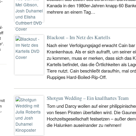
s-
Kanada in den 1980er-Jahren knapp 60 Banke
mehrere an einem Tag…
l-
ff
Blackout – Im Netz des Kartells
t
e“.
Nach einer Verfolgungsjagd erwacht Cain bar 
s
Krankenhaus. Als er sich aufrafft, um seiner 
zu kommen, muss er merken, dass sich das Kr
Kartells befindet, das die Örtlichkeiten als L
Tiere nutzt. Cain beschließt daraufhin, mal 
Ruppiges Hard-Boiled-Rip-Off.
Shotgun Wedding – Ein knallhartes Team
mit
Tom und Darcy wollen auf einer philippinischen
hm
s-
von fiesen Piraten überfallen wird. Die Gaune
Hochzeitsgesellschaft festsetzen – außer dem 
die Halunken auseinander zu nehmen!