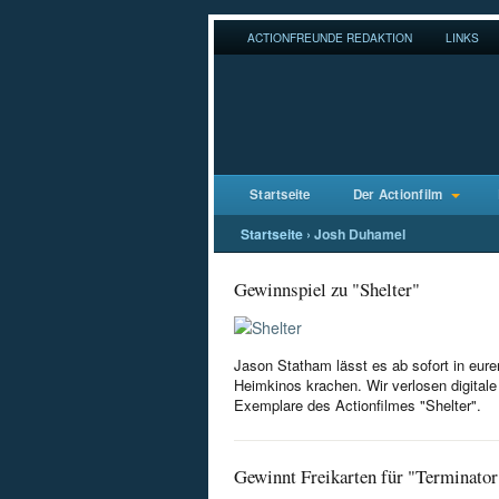
ACTIONFREUNDE REDAKTION
LINKS
Startseite
Der Actionfilm
Startseite
›
Josh Duhamel
Gewinnspiel zu "Shelter"
Jason Statham lässt es ab sofort in eure
Heimkinos krachen. Wir verlosen digitale
Exemplare des Actionfilmes "Shelter".
Gewinnt Freikarten für "Terminator