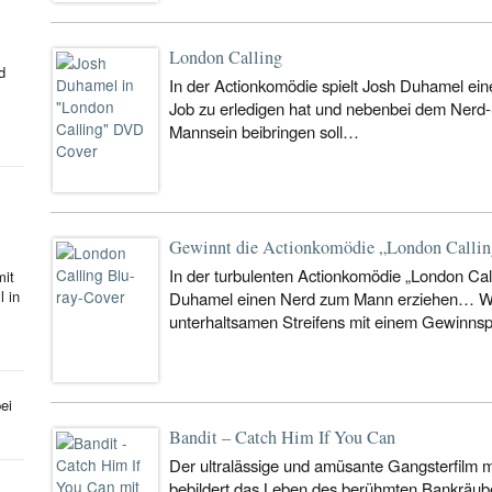
London Calling
d
In der Actionkomödie spielt Josh Duhamel einen
Job zu erledigen hat und nebenbei dem Nerd
Mannsein beibringen soll…
Gewinnt die Actionkomödie „London Calling
In der turbulenten Actionkomödie „London Calli
mit
l in
Duhamel einen Nerd zum Mann erziehen… Wir
unterhaltsamen Streifens mit einem Gewinnspi
ei
Bandit – Catch Him If You Can
Der ultralässige und amüsante Gangsterfilm 
bebildert das Leben des berühmten Bankräuber