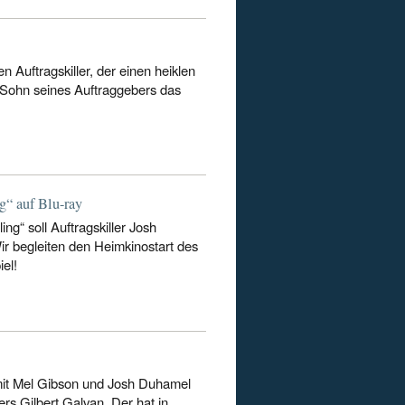
 Auftragskiller, der einen heiklen
-Sohn seines Auftraggebers das
“ auf Blu-ray
ng“ soll Auftragskiller Josh
 begleiten den Heimkinostart des
el!
mit Mel Gibson und Josh Duhamel
s Gilbert Galvan. Der hat in