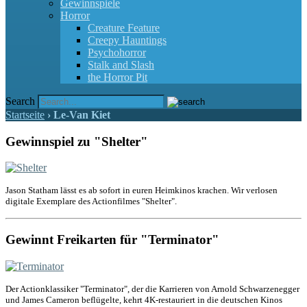
Gewinnspiele
Horror
Creature Feature
Creepy Hauntings
Psychohorror
Stalk and Slash
the Horror Pit
Search
Startseite
›
Le-Van Kiet
Gewinnspiel zu "Shelter"
Jason Statham lässt es ab sofort in euren Heimkinos krachen. Wir verlosen
digitale Exemplare des Actionfilmes "Shelter".
Gewinnt Freikarten für "Terminator"
Der Actionklassiker "Terminator", der die Karrieren von Arnold Schwarzenegger
und James Cameron beflügelte, kehrt 4K-restauriert in die deutschen Kinos