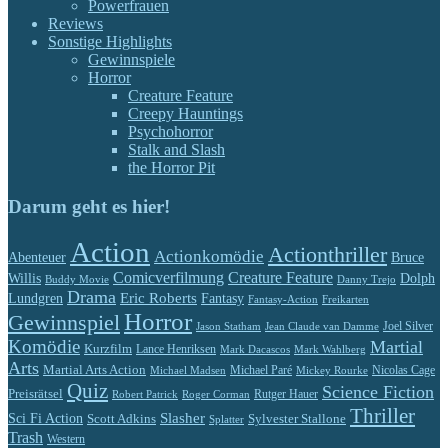
Powerfrauen
Reviews
Sonstige Highlights
Gewinnspiele
Horror
Creature Feature
Creepy Hauntings
Psychohorror
Stalk and Slash
the Horror Pit
Darum geht es hier!
Action
Actionthriller
Actionkomödie
Abenteuer
Bruce
Comicverfilmung
Creature Feature
Willis
Dolph
Buddy Movie
Danny Trejo
Drama
Eric Roberts
Lundgren
Fantasy
Fantasy-Action
Freikarten
Horror
Gewinnspiel
Jason Statham
Jean Claude van Damme
Joel Silver
Komödie
Martial
Kurzfilm
Lance Henriksen
Mark Dacascos
Mark Wahlberg
Arts
Martial Arts Action
Michael Paré
Nicolas Cage
Michael Madsen
Mickey Rourke
Quiz
Science Fiction
Preisrätsel
Rutger Hauer
Robert Patrick
Roger Corman
Thriller
Slasher
Sci Fi Action
Scott Adkins
Sylvester Stallone
Splatter
Trash
Western