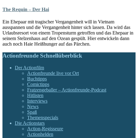
The Requin – Der Hai
Ein Ehepaar mit tragischer Vergangenheit will in Vietnam
ausspannen und die Vergangenheit hinter sich lassen. Da wird das
Urlaubsresort von einem Tropensturm getroffen und das Ehepaar in
seinem Stelzenhaus auf den Ozean gespült. Hier entwickeln dann
auch noch Haie Heißhunger auf das Pärchen.
Actionfreunde Schnellüberblick
Der Actionfilm
Actionfreunde live vor Ort
Buchtipps
Comictipps
Fratzengeballer – Actionfreunde-Podcast
Hitlisten
Interviews
News
Spaß
Themenspecials
Die Actionstars
Action-Regisseure
Actionhelden