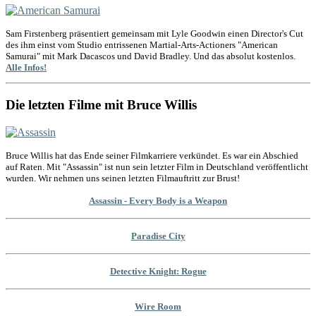
Sam Firstenberg präsentiert gemeinsam mit Lyle Goodwin einen Director's Cut
des ihm einst vom Studio entrissenen Martial-Arts-Actioners "American
Samurai" mit Mark Dacascos und David Bradley. Und das absolut kostenlos.
Alle Infos!
Die letzten Filme mit Bruce Willis
Bruce Willis hat das Ende seiner Filmkarriere verkündet. Es war ein Abschied
auf Raten. Mit "Assassin" ist nun sein letzter Film in Deutschland veröffentlicht
wurden. Wir nehmen uns seinen letzten Filmauftritt zur Brust!
Assassin - Every Body is a Weapon
Paradise City
Detective Knight: Rogue
Wire Room