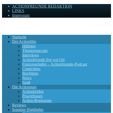
ACTIONFREUNDE REDAKTION
LINKS
Impressum
Actionfreunde
Wir zelebrieren Actionfilme, die rocken!
Startseite
Der Actionfilm
Hitlisten
Themenspecials
Interviews
Actionfreunde live vor Ort
Fratzengeballer – Actionfreunde-Podcast
Comictipps
Buchtipps
News
Spaß
Die Actionstars
Actionhelden
Powerfrauen
Action-Regisseure
Reviews
Sonstige Highlights