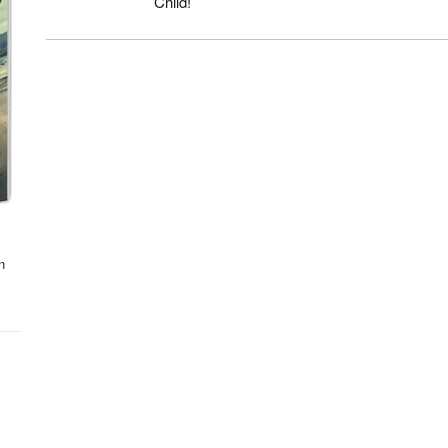
Child!
n