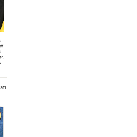
l-
ff
t
e“.
s
can