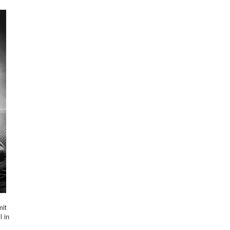
mit
l in