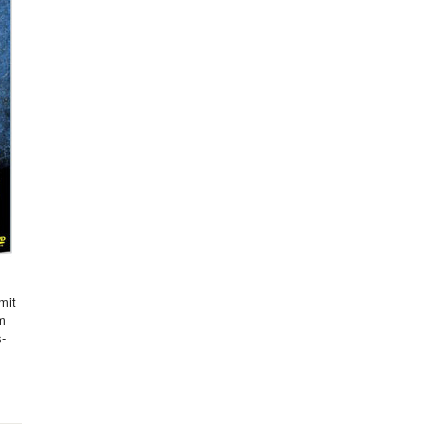
mit
hm
s-