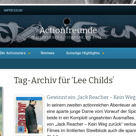
IMPRESSUM
Actionfreunde
WIR ZELEBRIEREN ACTIONFILME, DIE ROCKEN!
Die Actionstars
Reviews
Sonstige Highlights
Tag-Archiv für ‘Lee Childs’
Gewinnt ein „Jack Reacher – Kein Weg
In seinem zweiten actionreichen Abenteuer a
eine aparte junge Dame vom Vorwurf der Spi
beide in ein Komplott ungeahnten Ausmaßes…
von „Jack Reacher – Kein Weg zurück“ verlos
Filmes im limitierten Steelblook auch die s