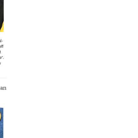
l-
ff
t
e“.
s
can