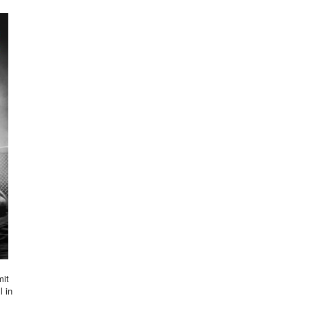
mit
l in