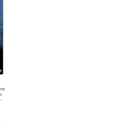
mit
hm
s-