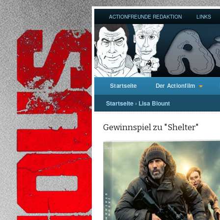
ACTIONFREUNDE REDAKTION
LINKS
Startseite
Der Actionfilm
Startseite
›
Lisa Blount
Gewinnspiel zu "Shelter"