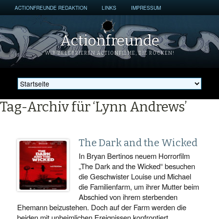
ACTIONFREUNDE REDAKTION
LINKS
IMPRESSUM
Actionfreunde
WIR ZELEBRIEREN ACTIONFILME, DIE ROCKEN!
Tag-Archiv für ‘Lynn Andrews’
The Dark and the Wicked
In Bryan Bertinos neuem Horrorfilm
„The Dark and the Wicked“ besuchen
die Geschwister Louise und Michael
die Familienfarm, um ihrer Mutter beim
Abschied von ihrem sterbenden
Ehemann beizustehen. Doch auf der Farm werden die
beiden mit unheimlichen Ereignissen konfrontiert.