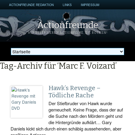
ACTIONFREUNDE REDAKTION
LINKS
IMPRESSUM
Actionfreunde
WIR ZELEBRIEREN ACTIONFILME, DIE ROCKEN!
Tag-Archiv für ‘Marc F. Voizard’
Hawk’s Revenge –
Tödliche Rache
Der Stiefbruder von Hawk wurde
gemeuchelt. Keine Frage, dass der auf
die Suche nach den Mördern geht und
die Hintergründe aufklärt… Gary
Daniels kickt sich durch einen schäbig aussehenden, aber
spaßigen Actioner.