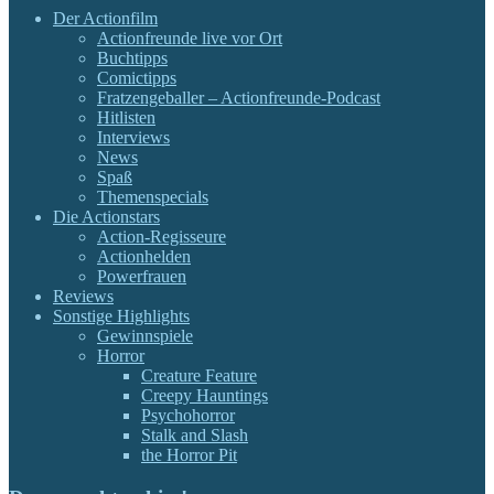
Der Actionfilm
Actionfreunde live vor Ort
Buchtipps
Comictipps
Fratzengeballer – Actionfreunde-Podcast
Hitlisten
Interviews
News
Spaß
Themenspecials
Die Actionstars
Action-Regisseure
Actionhelden
Powerfrauen
Reviews
Sonstige Highlights
Gewinnspiele
Horror
Creature Feature
Creepy Hauntings
Psychohorror
Stalk and Slash
the Horror Pit