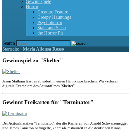
Gewinnspiele
Horror
Creature Feature
Creepy Hauntings
Psychohorror
Stalk and Slash
the Horror Pit
Search
Startseite
›
María Alfonsa Rosso
Gewinnspiel zu "Shelter"
Jason Statham lässt es ab sofort in euren Heimkinos krachen. Wir verlosen
digitale Exemplare des Actionfilmes "Shelter".
Gewinnt Freikarten für "Terminator"
Der Actionklassiker "Terminator", der die Karrieren von Arnold Schwarzenegger
und James Cameron beflügelte, kehrt 4K-restauriert in die deutschen Kinos