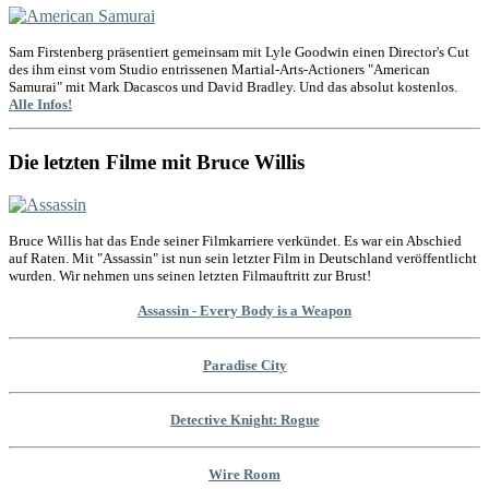
Sam Firstenberg präsentiert gemeinsam mit Lyle Goodwin einen Director's Cut
des ihm einst vom Studio entrissenen Martial-Arts-Actioners "American
Samurai" mit Mark Dacascos und David Bradley. Und das absolut kostenlos.
Alle Infos!
Die letzten Filme mit Bruce Willis
Bruce Willis hat das Ende seiner Filmkarriere verkündet. Es war ein Abschied
auf Raten. Mit "Assassin" ist nun sein letzter Film in Deutschland veröffentlicht
wurden. Wir nehmen uns seinen letzten Filmauftritt zur Brust!
Assassin - Every Body is a Weapon
Paradise City
Detective Knight: Rogue
Wire Room