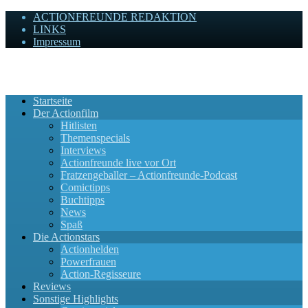
ACTIONFREUNDE REDAKTION
LINKS
Impressum
Actionfreunde
Wir zelebrieren Actionfilme, die rocken!
Startseite
Der Actionfilm
Hitlisten
Themenspecials
Interviews
Actionfreunde live vor Ort
Fratzengeballer – Actionfreunde-Podcast
Comictipps
Buchtipps
News
Spaß
Die Actionstars
Actionhelden
Powerfrauen
Action-Regisseure
Reviews
Sonstige Highlights