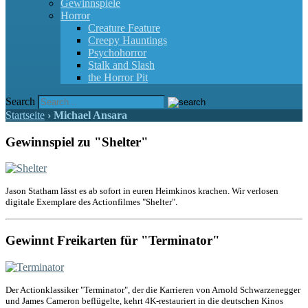
Gewinnspiele
Horror
Creature Feature
Creepy Hauntings
Psychohorror
Stalk and Slash
the Horror Pit
Search
Startseite
›
Michael Ansara
Gewinnspiel zu "Shelter"
Jason Statham lässt es ab sofort in euren Heimkinos krachen. Wir verlosen
digitale Exemplare des Actionfilmes "Shelter".
Gewinnt Freikarten für "Terminator"
Der Actionklassiker "Terminator", der die Karrieren von Arnold Schwarzenegger
und James Cameron beflügelte, kehrt 4K-restauriert in die deutschen Kinos