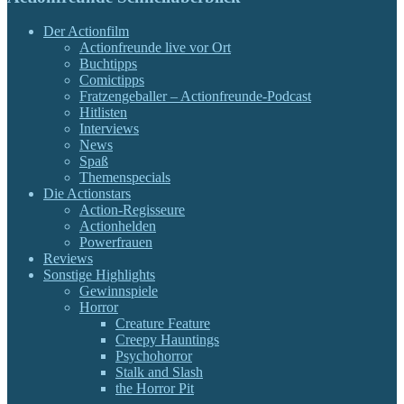
Der Actionfilm
Actionfreunde live vor Ort
Buchtipps
Comictipps
Fratzengeballer – Actionfreunde-Podcast
Hitlisten
Interviews
News
Spaß
Themenspecials
Die Actionstars
Action-Regisseure
Actionhelden
Powerfrauen
Reviews
Sonstige Highlights
Gewinnspiele
Horror
Creature Feature
Creepy Hauntings
Psychohorror
Stalk and Slash
the Horror Pit