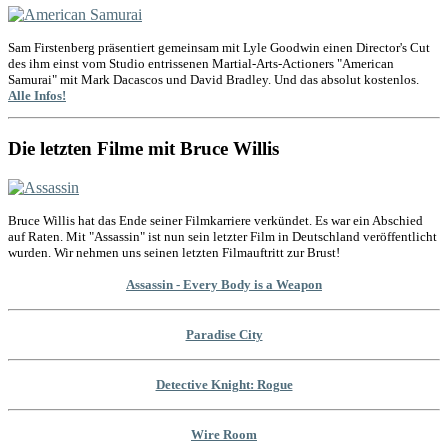
Sam Firstenberg präsentiert gemeinsam mit Lyle Goodwin einen Director's Cut
des ihm einst vom Studio entrissenen Martial-Arts-Actioners "American
Samurai" mit Mark Dacascos und David Bradley. Und das absolut kostenlos.
Alle Infos!
Die letzten Filme mit Bruce Willis
Bruce Willis hat das Ende seiner Filmkarriere verkündet. Es war ein Abschied
auf Raten. Mit "Assassin" ist nun sein letzter Film in Deutschland veröffentlicht
wurden. Wir nehmen uns seinen letzten Filmauftritt zur Brust!
Assassin - Every Body is a Weapon
Paradise City
Detective Knight: Rogue
Wire Room