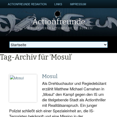
ACTIONFREUNDE REDAKTION
LINKS
IMPRESSUM
Actionfreunde
WIR ZELEBRIEREN ACTIONFILME, DIE ROCKEN!
Tag-Archiv für ‘Mosul’
Mosul
Als Drehbuchautor und Regiedebütant
erzählt Matthew Michael Carnahan in
„Mosul“ den Kampf gegen den IS um
die titelgebende Stadt als Actionthriller
mit Realitätsanspruch. Ein junger
Polizist schließt sich einer Spezialeinheit an, die IS-
Terroristen bekämpft und eine Mission in der