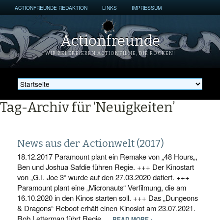
ACTIONFREUNDE REDAKTION
LINKS
IMPRESSUM
Actionfreunde
WIR ZELEBRIEREN ACTIONFILME, DIE ROCKEN!
Tag-Archiv für ‘Neuigkeiten’
News aus der Actionwelt (2017)
18.12.2017 Paramount plant ein Remake von „48 Hours„,
Ben und Joshua Safdie führen Regie. +++ Der Kinostart
von „G.I. Joe 3“ wurde auf den 27.03.2020 datiert. +++
Paramount plant eine „Micronauts“ Verfilmung, die am
16.10.2020 in den Kinos starten soll. +++ Das „Dungeons
& Dragons“ Reboot erhält einen Kinoslot am 23.07.2021.
Rob Letterman führt Regie….
READ MORE ›