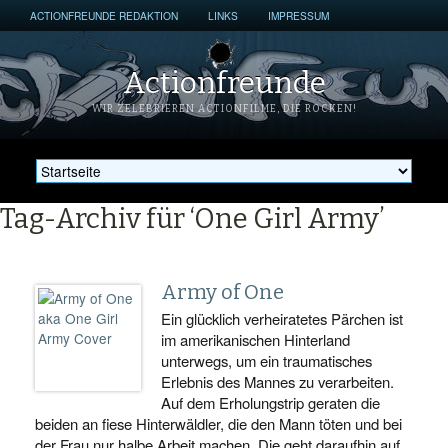
ACTIONFREUNDE REDAKTION
LINKS
IMPRESSUM
Actionfreunde
WIR ZELEBRIEREN ACTIONFILME, DIE ROCKEN!
Tag-Archiv für ‘One Girl Army’
Army of One
Ein glücklich verheiratetes Pärchen ist
im amerikanischen Hinterland
unterwegs, um ein traumatisches
Erlebnis des Mannes zu verarbeiten.
Auf dem Erholungstrip geraten die
beiden an fiese Hinterwäldler, die den Mann töten und bei
der Frau nur halbe Arbeit machen. Die geht daraufhin auf