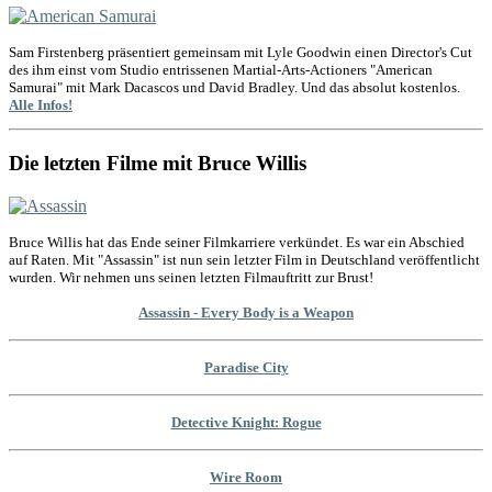
Sam Firstenberg präsentiert gemeinsam mit Lyle Goodwin einen Director's Cut
des ihm einst vom Studio entrissenen Martial-Arts-Actioners "American
Samurai" mit Mark Dacascos und David Bradley. Und das absolut kostenlos.
Alle Infos!
Die letzten Filme mit Bruce Willis
Bruce Willis hat das Ende seiner Filmkarriere verkündet. Es war ein Abschied
auf Raten. Mit "Assassin" ist nun sein letzter Film in Deutschland veröffentlicht
wurden. Wir nehmen uns seinen letzten Filmauftritt zur Brust!
Assassin - Every Body is a Weapon
Paradise City
Detective Knight: Rogue
Wire Room