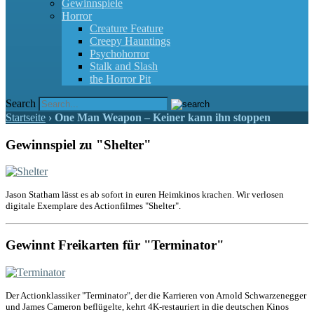
Gewinnspiele
Horror
Creature Feature
Creepy Hauntings
Psychohorror
Stalk and Slash
the Horror Pit
Search
Startseite
›
One Man Weapon – Keiner kann ihn stoppen
Gewinnspiel zu "Shelter"
Jason Statham lässt es ab sofort in euren Heimkinos krachen. Wir verlosen
digitale Exemplare des Actionfilmes "Shelter".
Gewinnt Freikarten für "Terminator"
Der Actionklassiker "Terminator", der die Karrieren von Arnold Schwarzenegger
und James Cameron beflügelte, kehrt 4K-restauriert in die deutschen Kinos