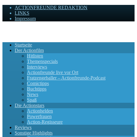
ACTIONFREUNDE REDAKTION
LINKS
Impressum
Actionfreunde
Wir zelebrieren Actionfilme, die rocken!
Startseite
Der Actionfilm
Hitlisten
Themenspecials
Interviews
Actionfreunde live vor Ort
Fratzengeballer – Actionfreunde-Podcast
Comictipps
Buchtipps
News
Spaß
Die Actionstars
Actionhelden
Powerfrauen
Action-Regisseure
Reviews
Sonstige Highlights