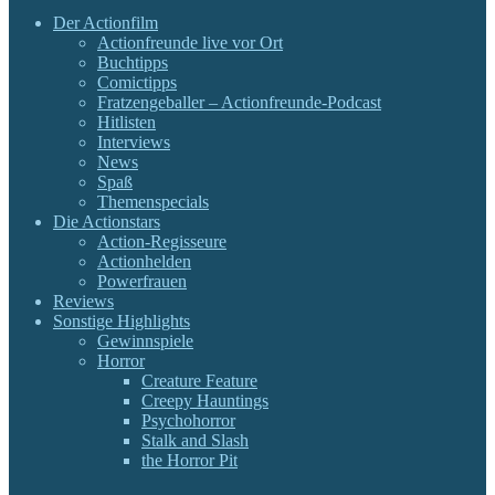
Der Actionfilm
Actionfreunde live vor Ort
Buchtipps
Comictipps
Fratzengeballer – Actionfreunde-Podcast
Hitlisten
Interviews
News
Spaß
Themenspecials
Die Actionstars
Action-Regisseure
Actionhelden
Powerfrauen
Reviews
Sonstige Highlights
Gewinnspiele
Horror
Creature Feature
Creepy Hauntings
Psychohorror
Stalk and Slash
the Horror Pit