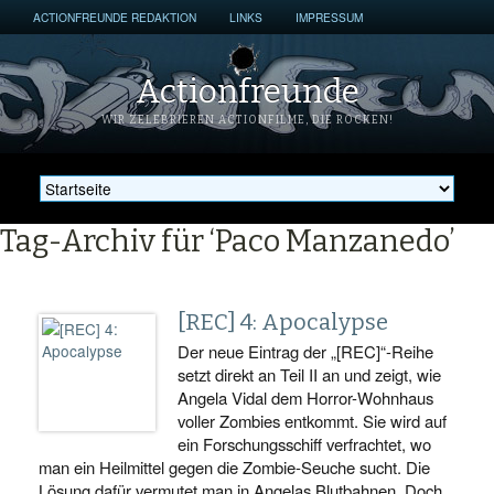
ACTIONFREUNDE REDAKTION
LINKS
IMPRESSUM
Actionfreunde
WIR ZELEBRIEREN ACTIONFILME, DIE ROCKEN!
Tag-Archiv für ‘Paco Manzanedo’
[REC] 4: Apocalypse
Der neue Eintrag der „[REC]“-Reihe
setzt direkt an Teil II an und zeigt, wie
Angela Vidal dem Horror-Wohnhaus
voller Zombies entkommt. Sie wird auf
ein Forschungsschiff verfrachtet, wo
man ein Heilmittel gegen die Zombie-Seuche sucht. Die
Lösung dafür vermutet man in Angelas Blutbahnen. Doch