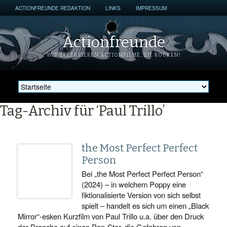
ACTIONFREUNDE REDAKTION
LINKS
IMPRESSUM
Actionfreunde
WIR ZELEBRIEREN ACTIONFILME, DIE ROCKEN!
Tag-Archiv für ‘Paul Trillo’
the Most Perfect Perfect
Person
Bei „the Most Perfect Perfect Person“
(2024) – in welchem Poppy eine
fiktionalisierte Version von sich selbst
spielt – handelt es sich um einen „Black
Mirror“-esken Kurzfilm von Paul Trillo u.a. über den Druck
der Branche auf einen Pop-Star, die Gefahren von