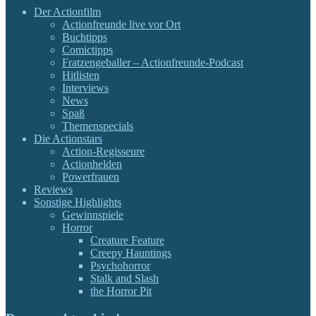
Der Actionfilm
Actionfreunde live vor Ort
Buchtipps
Comictipps
Fratzengeballer – Actionfreunde-Podcast
Hitlisten
Interviews
News
Spaß
Themenspecials
Die Actionstars
Action-Regisseure
Actionhelden
Powerfrauen
Reviews
Sonstige Highlights
Gewinnspiele
Horror
Creature Feature
Creepy Hauntings
Psychohorror
Stalk and Slash
the Horror Pit