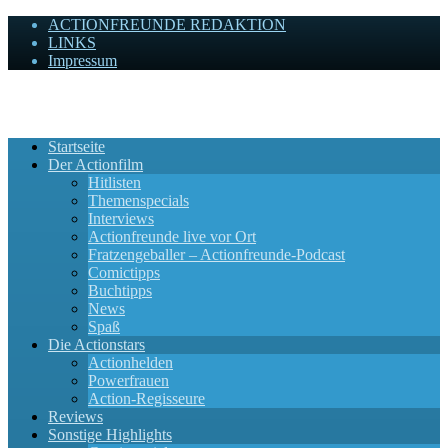
ACTIONFREUNDE REDAKTION
LINKS
Impressum
Actionfreunde
Wir zelebrieren Actionfilme, die rocken!
Startseite
Der Actionfilm
Hitlisten
Themenspecials
Interviews
Actionfreunde live vor Ort
Fratzengeballer – Actionfreunde-Podcast
Comictipps
Buchtipps
News
Spaß
Die Actionstars
Actionhelden
Powerfrauen
Action-Regisseure
Reviews
Sonstige Highlights