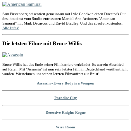
Sam Firstenberg präsentiert gemeinsam mit Lyle Goodwin einen Director's Cut
des ihm einst vom Studio entrissenen Martial-Arts-Actioners "American
Samurai" mit Mark Dacascos und David Bradley. Und das absolut kostenlos.
Alle Infos!
Die letzten Filme mit Bruce Willis
Bruce Willis hat das Ende seiner Filmkarriere verkündet. Es war ein Abschied
auf Raten. Mit "Assassin" ist nun sein letzter Film in Deutschland veröffentlicht
wurden. Wir nehmen uns seinen letzten Filmauftritt zur Brust!
Assassin - Every Body is a Weapon
Paradise City
Detective Knight: Rogue
Wire Room