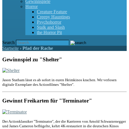
Gewinnspiele
Horror
Creature Feature
Creepy Hauntings
Psychohorror
Stalk and Slash
the Horror Pit
Search
Startseite
›
Pfad der Rache
Gewinnspiel zu "Shelter"
Jason Statham lässt es ab sofort in euren Heimkinos krachen. Wir verlosen
digitale Exemplare des Actionfilmes "Shelter".
Gewinnt Freikarten für "Terminator"
Der Actionklassiker "Terminator", der die Karrieren von Arnold Schwarzenegger
und James Cameron beflügelte, kehrt 4K-restauriert in die deutschen Kinos